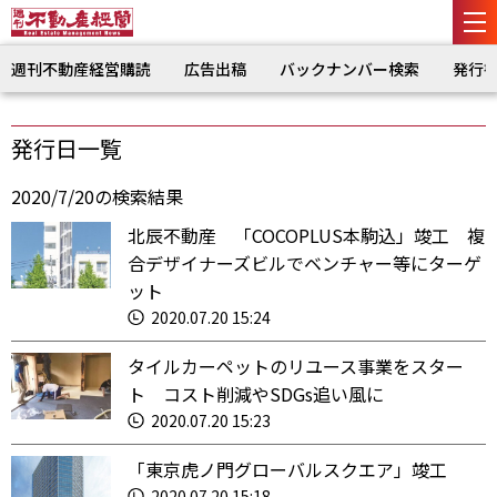
週刊不動産経営購読
広告出稿
バックナンバー検索
発行
発行日一覧
2020/7/20の検索結果
北辰不動産 「COCOPLUS本駒込」竣工 複
合デザイナーズビルでベンチャー等にターゲ
ット
2020.07.20 15:24
タイルカーペットのリユース事業をスター
ト コスト削減やSDGs追い風に
2020.07.20 15:23
「東京虎ノ門グローバルスクエア」竣工
2020.07.20 15:18