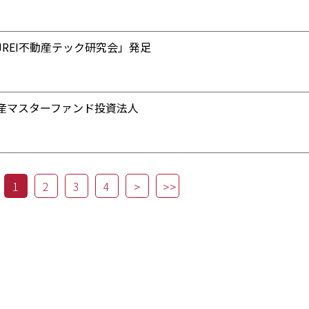
REI不動産テック研究会」発足
産マスターファンド投資法人
1
2
3
4