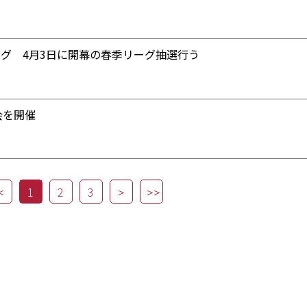
ーグ 4月3日に開幕の春季リーグ抽選行う
会を開催
1
2
3