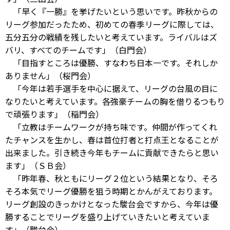
「早く『一勝』を挙げたいという思いです。昨秋からの
リーグ参加だったため、初めての春季リーグに際しては、
五分五分の戦績を残したいと考えています。ライバルはズ
バリ、すべてのチームです」（白門会）
「目指すところは優勝、すなわち日本一です。それしか
ありません」（桜門会）
「今年は若手選手を中心に据えて、リーグの台風の目に
なりたいと考えています。各強豪チームの胸を借りるつもり
で頑張ります」（稲門会）
「立教はチームワークが持ち味です。仲間が作ってくれ
たチャンスを生かし、春は首位打者と打点王となることが
出来ました。引き続き今年もチームに貢献できたらと思い
ます」（ＳＢ会）
「昨年春、秋ともにリーグ２位という結果となり、そろ
そろ本気でリーグ優勝を狙う時期とかんがえております。
リーグ創設のきっかけとなった駿台会ですから、今年は優
勝することでリーグを盛り上げていきたいと考えていま
す」（駿台会）