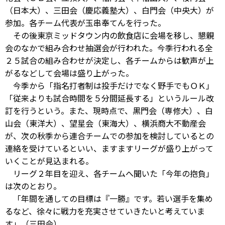
（日本大）、三田会（慶応義塾大）、白門会（中央大）が
参加。各チーム代表が玉串奉てんを行った。
その後東京ミッドタウン内の飲食店に会場を移し、懇親
会のなかで組み合わせ抽選会が行われた。今季行われる全
２５試合の組み合わせが決定し、各チームからは歓声が上
がるなどして会場は盛り上がった。
今季から「指名打者制は投手だけでなく野手でもＯＫ」
「従来よりも試合時間を５分間延長する」というルール改
訂を行うという。また、現時点で、黒門会（専修大）、白
山会（東洋大）、望星会（東海大）、横浜商大不動産会
が、次の秋季から連合チームでの参加を検討しているとの
連絡を受けているといい、ますますリーグが盛り上がって
いくことが見込まれる。
リーグ２年目を迎え、各チームへ聞いた「今年の抱負」
は次のとおり。
「年間を通しての目標は『一勝』です。若い選手を集め
るなど、徐々に戦力を充実させていきたいと考えていま
す」（三田会）