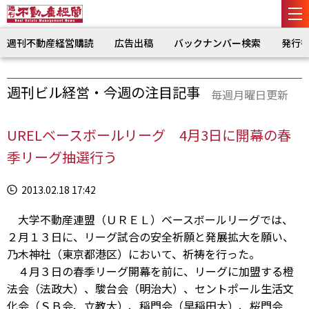
週刊不動産経営購読
広告出稿
バックナンバー検索
発行
週刊ビル経営・今週の注目記事
毎週月曜日更新
URELベースボールリーグ 4月3日に開幕の春
季リーグ抽選行う
2013.02.18 17:42
大学不動産連盟（ＵＲＥＬ）ベースボールリーグでは、
２月１３日に、リーグ試合の安全祈願と発展拡大を願い、
乃木神社（東京都港区）において、祈祷を行った。
４月３日の春季リーグ開幕を前に、リーグに加盟する橙
法会（法政大）、駿台会（明治大）、セントポール生活文
化会（ＳＢ会、立教大）、稲門会（早稲田大）、桜門会