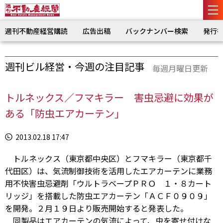
週刊不動産経営購読
広告出稿
バックナンバー検索
発行
週刊ビル経営・今週の注目記事
毎週月曜日更新
トルネックス／フマキラー 害虫忌避に効果が
ある「防虫エアカーテン」
2013.02.18 17:47
トルネックス（東京都中央区）とフマキラー（東京都千
代田区）は、気流制御技術を活用したエアカーテンに業務
用不快害虫忌避剤「ウルトラベープＰＲＯ １・８カート
リッジ」を搭載した防虫エアカーテン「ＡＣＦ０９０９」
を開発。２月１９日より販売開始すると発表した。
同製品はエアカーテンの気流によって、虫を寄せ付けな