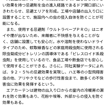
い効果を持つ忌避剤を虫の進入経路であるドア開口部にい
きわたらせ、忌避エリアを形成。工場や店舗の出入り口に
設置することで、施設内への虫の侵入自体を防ぐことが可
能になる。
また、使用する忌避剤「ウルトラベープＰＲＯ」はニオ
イや煙が出ないため、来館者に不快感を与えることがな
く、店舗に設置しても安心だ。水や溶剤を使わないドライ
タイプのため、蚊取線香などの家庭用殺虫剤に使用される
除虫菊成分ピトレリンの誘導体である「ピレスロイド系殺
虫剤」を使用しているので、食品工場や飲食店でも安心し
て使用することができる。さらに。同社実験データによれ
ば、９２・５％の忌避効果を実現し、ハエ等の小型飛翔害
虫の他、アリやクモなどの歩行性害虫まで、数多くの不快
害虫に効果を発揮するという。
エアカーテンは建物の出入り口からの室内の冷暖房の漏
れを防ぐ効果もあり、花粉や埃等、外部からの侵入を防ぐ
効果もある。