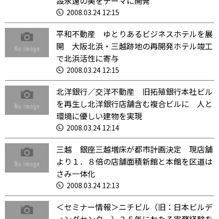
設永遠の美をテーマに開発
2008.03.24 12:15
平和不動産 ゆとりあるビジネスホテルを展
開 大阪北浜・三越跡地の再開発ホテル竣工
で北浜活性に寄与
2008.03.24 12:15
北洋銀行／交洋不動産 旧拓殖銀行本社ビル
を再生し北洋銀行店舗含む複合ビルに 人と
環境に優しい建物を実現
2008.03.24 12:14
三越 銀座三越増床が都市計画決定 現店舗
より１．８倍の店舗面積新館と本館を区道は
さみ一体化
2008.03.24 12:13
＜セミナー情報＞ニチビル（旧：日本ビルデ