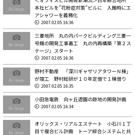
＜オフィスビル開発新潮流＞日本綜合地所
本社ビルを”花粉症対策”ビルに 入館時にエ
アシャワーを義務化
2007.02.05 16:36
三菱地所 丸の内パークビルディング三菱一
号館の開発工事着工 丸の内再構築「第２ス
テージ」スタート
2007.02.05 16:36
野村不動産 「深川ギャザリアタワーＮ棟」
が竣工 野村総研が１０年定借で１棟借り
2007.02.05 16:35
小田急電鉄 向ヶ丘遊園の跡地の開発計画
2007.02.05 16:34
オリックス・リアルエステート 小石川１丁
目で複合ビル計画 トーア綜合システムと共