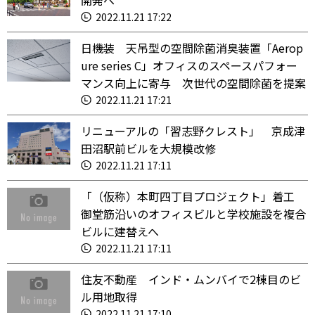
開発へ
2022.11.21 17:22
日機装 天吊型の空間除菌消臭装置「Aerop
ure series C」オフィスのスペースパフォー
マンス向上に寄与 次世代の空間除菌を提案
2022.11.21 17:21
リニューアルの「習志野クレスト」 京成津
田沼駅前ビルを大規模改修
2022.11.21 17:11
「（仮称）本町四丁目プロジェクト」着工
御堂筋沿いのオフィスビルと学校施設を複合
ビルに建替えへ
2022.11.21 17:11
住友不動産 インド・ムンバイで2棟目のビ
ル用地取得
2022.11.21 17:10