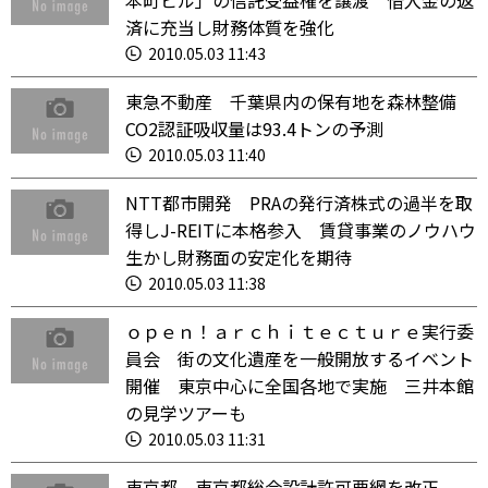
本町ビル」の信託受益権を譲渡 借入金の返
済に充当し財務体質を強化
2010.05.03 11:43
東急不動産 千葉県内の保有地を森林整備
CO2認証吸収量は93.4トンの予測
2010.05.03 11:40
NTT都市開発 PRAの発行済株式の過半を取
得しJ-REITに本格参入 賃貸事業のノウハウ
生かし財務面の安定化を期待
2010.05.03 11:38
ｏｐｅｎ！ａｒｃｈｉｔｅｃｔｕｒｅ実行委
員会 街の文化遺産を一般開放するイベント
開催 東京中心に全国各地で実施 三井本館
の見学ツアーも
2010.05.03 11:31
東京都 東京都総合設計許可要網を改正