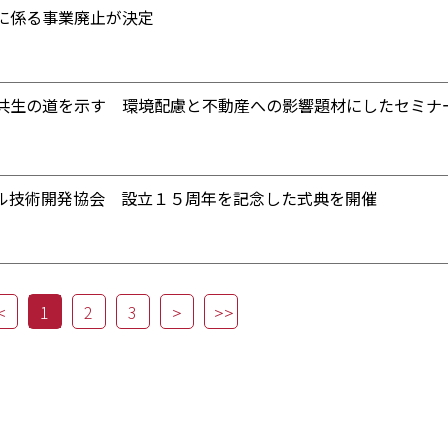
に係る事業廃止が決定
共生の道を示す 環境配慮と不動産への影響題材にしたセミナ
ル技術開発協会 設立１５周年を記念した式典を開催
1
2
3