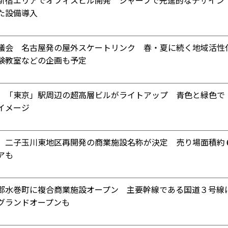
新宿エリアでオフィスビル開発 シャープで先進的なデザイン
た設備導入
議会 名古屋発の屋外スケートリンク 春・夏に続く地域活性
験教室などの企画も予定
 「東京」駅周辺の超高層ビルがライトアップ 青色と緑色で
イメージ
 二子玉川東地区再開発の商業施設名称が決定 売り場面積約
アも
郡水巻町に複合商業施設オープン 主要幹線である国道３号線
グランドオープンも