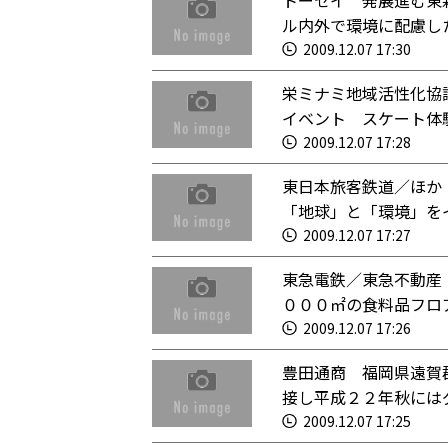
トーセイ 発展進む東
ル内外で環境に配慮し
2009.12.07 17:30
栄ミナミ地域活性化協
イベント スケート体
2009.12.07 17:28
東日本旅客鉄道／ほか
「地球」と「環境」を
2009.12.07 17:27
東急電鉄／東急不動産
０００㎡の食料品フロ
2009.12.07 17:26
豊田通商 福岡県遠賀
接し平成２２年秋には
2009.12.07 17:25