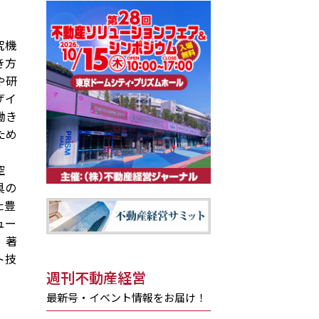
究機
き方
や研
ザイ
働き
ため
空
具の
た豊
ュー
。著
ト技
週刊不動産経営
最新号・イベント情報をお届け！