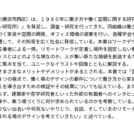
横浜市西区）は、１９８０年に働き方や働く空間に関する研
ン研究所）」を発足し、調査・研究を行ってきた。同組織は働
づく家具や空間の開発、オフィス環境の提案を行い、各種学会
通して、その知見を広く社会に発信している。本書はワークデ
る著者による一冊。リモートワークが定着し場所を固定しない
ィスとはどのような場なのか、人が集い新たな価値を創造する
に焦点を当て、ユニークなイラストや図版とともに解説する。
まざまなメリットやデメリットがあるとされる。本書では「
４つの視点で、働く場のデザインの要件について働き方から家
えを導き出すための検証やその結果についても伝えている。ま
らず、建築家や哲学研究者といった外部の有識者へのインタビ
味や、集う場づくりに何が求められているのかを考察している
けない出会いや何気ないやりとり、会話、そしていまのリモー
まれる場のデザインを考えていきたい」と述べている。