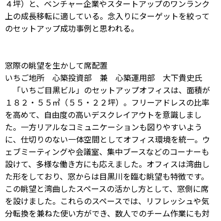
４坪）と、ベンチャー企業やスタートアップのワンランク
上の成長移転に適している。念入りにターゲットを絞って
のセットアップ成功事例と思われる。
窓際の眺望を生かして席配置
いちご地所 心築投資部 兼 心築運用部 大下貴史氏
「いちご目黒ビル」のセットアップオフィスは、面積が
１８２・５５㎡（５５・２２坪）。フリーアドレスの比率
を高めて、自由度の高いデスクレイアウトを意識しまし
た。一方リアルなコミュニケーションも図りやすいよう
に、仕切りのない一体空間としてオフィス環境を統一。ウ
ェブミーティングや会議室、集中ブースなどのコーナーも
設けて、多様な働き方にも応えました。オフィスは湾曲し
た形をしており、窓からは目黒川を臨む眺望も特徴です。
この眺望と湾曲したスペースの活かし方として、窓側に席
を設けました。これらのスペースでは、リフレッシュや気
分転換を兼ねた使い方ができ、数人でのチーム作業にも対