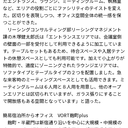
たエントランス、ラウンジ、ミーティングルーム、執務室
など、エリアの役割ごとにファシリティのテイストを変え
た。区切りを表現しつつ、オフィス空間全体の統一感を保
つことができた。
リーシングコンサルティング部リーシングマネジメント
課の木塚健太郎氏は「エントランスエリアでは、会議室側
の壁面の一部を受付として利用できるように加工していま
す。テーブルセットもあるため、待合スペースや入居テナン
トの休憩スペースとしても利用可能です。加えて小上がりが
特徴的で、適度にゾーニングされたラウンジエリアでは、
ソファタイプとテーブルタイプの２つを配置しました。急
な来客時のミーティングスペースとしても活用できます。ミ
ーティングルームは６人用と８人用を用意し、他のオープ
ンエリアとは区切られていますが、ガラス張りにすること
で開放感もある空間となっています」と語った。
簡易宿泊所からオフィス VORT麹町plus
麹町・半蔵門は新宿通り沿いを中心に大規模・中規模の