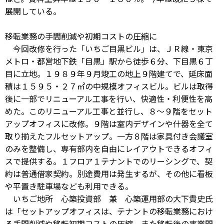
展開している。
移転業務の手間削減や初期コストの圧縮に
今回改修を行った「いちご目黒ビル」は、ＪＲ線・東京
メトロ・都営地下鉄「目黒」駅から徒歩６分、下目黒６丁
目に立地。１９８９年９月竣工の地上９階建てで、延床面
積は１５９５・２７㎡の中規模オフィスビル。ビルは取得
後に一部でリニューアル工事を行い、快適性・利便性を高
めた。このリニューアル工事と並行し、８～９階をセット
アップオフィスに改修。９階は室内デザインや什器を全て
取り揃えたフルセットアップ。一方８階は家具付き会議室
のみを整備し、専有部内を自由にレイアウトできるオフィ
スで提供する。１フロア１テナントでのリーシングで、契
約は普通借家契約。別途費用は発生するが、その他に看板
や平置き駐車場なども利用できる。
いちご地所 心築投資部 兼 心築運用部の大下貴史氏
は「セットアップオフィスは、テナントの移転業務におけ
る手間削減や移転初期コストの圧縮、また移転後の事業開