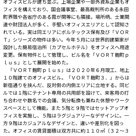
オフィスビルが建ち並ぶ。上場企業や一部外資系企業もオ
フィスを構えており、国会議事堂、最高裁判所のある永田
町界隈や各省庁のある霞が関等にも隣接。場所柄、士業関
連や財団法人が多く、手堅いオフィスエリアとして認知さ
れている。実は同エリアにボルテックス保有及び「ＶＯＲ
Ｔ」シリーズの物件は多い。今年５月には世界的建築家が
設計した簡易宿泊所（カプセルホテル）をオフィスへ用途
変更。保有物件として管理し、ビル名を「ＶＯＲＴ麹町ｐ
ｌｕｓ」として展開を始めた。
「ＶＯＲＴ麹町ｐｌｕｓ」は２０２０年６月竣工、地上
１０階建てのオフィスビル。「ＶＯＲＴ麹町３．」からは
新宿通りを挟んだ、反対側の内側エリアに立地する。同ビ
ルでは１階にテナント専用の共用部を設けて、来客用の打
ち合わせや数名での会議、気分転換も兼ねた休憩やワーク
スペースとして機能。また５階と９階ではセットアップオ
フィスを実施し、５階はラグジュアリーなデザインに。一
方９階はカジュアルなデザインと、違いや差別化を図っ
た。オフィスの賃貸面積は双方共に約１１０㎡（３２～３