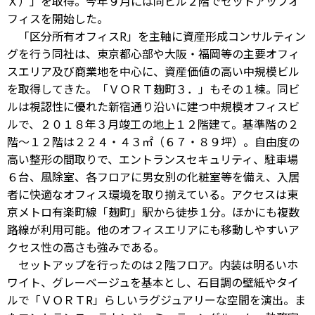
Ｘ）」を取得。今年９月には同ビル２階でセットアップオ
フィスを開始した。
「区分所有オフィスR」を主軸に資産形成コンサルティン
グを行う同社は、東京都心部や大阪・福岡等の主要オフィ
スエリア及び商業地を中心に、資産価値の高い中規模ビル
を取得してきた。「ＶＯＲＴ麹町３．」もその１棟。同ビ
ルは視認性に優れた新宿通り沿いに建つ中規模オフィスビ
ルで、２０１８年３月竣工の地上１２階建て。基準階の２
階～１２階は２２４・４３㎡（６７・８９坪）。自由度の
高い整形の間取りで、エントランスセキュリティ、駐車場
６台、風除室、各フロアに男女別の化粧室等を備え、入居
者に快適なオフィス環境を取り揃えている。アクセスは東
京メトロ有楽町線「麹町」駅から徒歩１分。ほかにも複数
路線が利用可能。他のオフィスエリアにも移動しやすいア
クセス性の高さも強みである。
セットアップを行ったのは２階フロア。内装は明るいホ
ワイト、グレーベージュを基本とし、石目調の壁紙やタイ
ルで「ＶＯＲＴR」らしいラグジュアリーな空間を演出。ま