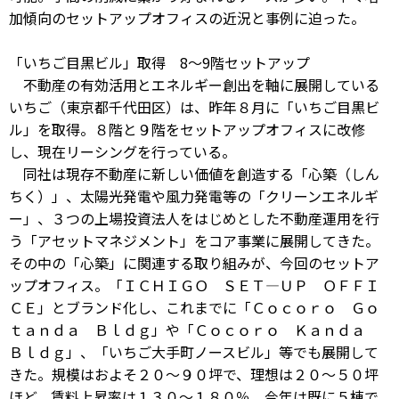
加傾向のセットアップオフィスの近況と事例に迫った。
「いちご目黒ビル」取得 8～9階セットアップ
不動産の有効活用とエネルギー創出を軸に展開している
いちご（東京都千代田区）は、昨年８月に「いちご目黒ビ
ル」を取得。８階と９階をセットアップオフィスに改修
し、現在リーシングを行っている。
同社は現存不動産に新しい価値を創造する「心築（しん
ちく）」、太陽光発電や風力発電等の「クリーンエネルギ
ー」、３つの上場投資法人をはじめとした不動産運用を行
う「アセットマネジメント」をコア事業に展開してきた。
その中の「心築」に関連する取り組みが、今回のセットア
ップオフィス。「ＩＣＨＩＧＯ ＳＥＴ―ＵＰ ＯＦＦＩ
ＣＥ」とブランド化し、これまでに「Ｃｏｃｏｒｏ Ｇｏ
ｔａｎｄａ Ｂｌｄｇ」や「Ｃｏｃｏｒｏ Ｋａｎｄａ
Ｂｌｄｇ」、「いちご大手町ノースビル」等でも展開して
きた。規模はおよそ２０～９０坪で、理想は２０～５０坪
ほど。賃料上昇率は１３０～１８０％。今年は既に５棟で