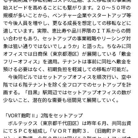
始スピードを高めることにも繋がります。２０～５０坪の
規模が多いことから、ベンチャー企業やスタートアップ等
で今後人員を増やし、更なる成長を想定しての移転などに
適しています。実際、恵比寿や品川界隈のＩＴ系からの問
い合わせもあり、セットアップの事業戦略やリーシング対
象は狙い通りではないでしょうか」と語った。ちなみに同
オフィスでは日商保（東京都港区）が展開している「敷金
フリーオフィス」を適用。テナントは事前に同社へ敷金を
預ける必要はなく、初期負担を軽減しての移転が可能だ。
今後同ビルではセットアップオフィスを順次行い、空中
階では６階テナントを除く全フロアでのセットアップを計
画する。「目黒」駅周辺ではセットアップオフィスの数が
少ないこと、潜在的な需要も垣間見て展開していく。
「VORT麹町Ⅱ」2階をセットアップ
ボルテックス（東京都千代田区）は昨年６月、共同出資
にてＳＰＣを組成し「ＶＯＲＴ麹町３．（旧麹町ＰＲＥ