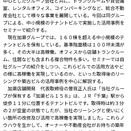
中心としたグループ会社と共に、トランクルームや貸会議
室、レンタルオフィス、コインパーキングなど、総合不動
産会社として様々な事業を展開している。今回は同グルー
プによる、中小規模のテナントビルで実施した活用事例を
セミナーで紹介する。
現在加瀬グループでは、１６０棟を超える中小規模のテ
ナントビルを保有している。基準階面積は１００坪未満が
多く、その大半は高稼働。オフィスから店舗トランクルー
ム、住居なども含まれる複合物件も多い。セミナーでは自
社グループの紹介をしつつ、これらビルでの活用方法やど
の様に高稼働を実現しているのか、といった取得後のリー
シングや築古ビルの活用事例を中心に解説する。
加瀬店舗開発 代表取締役の曽我正人氏は「当社グルー
プが保有する『加瀬ビル１５８』は、ＪＲ『千葉』駅から
徒歩１１分に位置するテナントビルです。取得時は約３分
の２が空室の状態でしたが、当社のリーシングと使いにく
い箇所の改修及び活用で高稼働を実現しました。これらノ
ウハウを生かして、オーナーや不動産会社がお持ちの築年