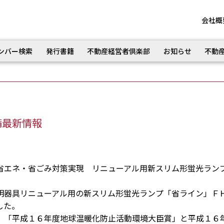
会社概
ンバー検索
発行書籍
不動産経営者倶楽部
お知らせ
不動
備最新情報
省エネ・省ごみ対策実現 リニューアル用新スリム形蛍光ラン
器具リニューアル用の新スリム形蛍光ランプ「省ライン」Ｆ
した。
「平成１６年度地球温暖化防止活動環境大臣賞」と平成１６