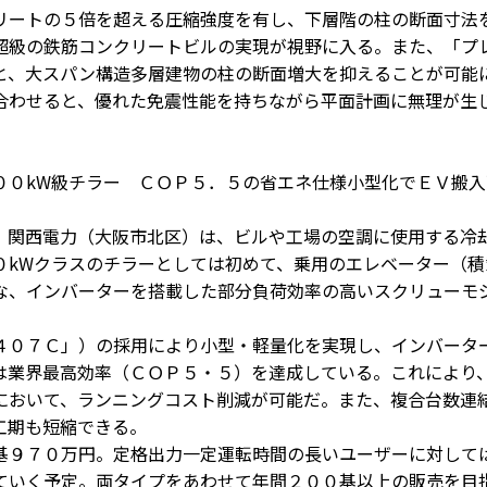
ートの５倍を超える圧縮強度を有し、下層階の柱の断面寸法
超級の鉄筋コンクリートビルの実現が視野に入る。また、「プ
と、大スパン構造多層建物の柱の断面増大を抑えることが可能
合わせると、優れた免震性能を持ちながら平面計画に無理が生
００kW級チラー ＣＯＰ５．５の省エネ仕様小型化でＥＶ搬入
関西電力（大阪市北区）は、ビルや工場の空調に使用する冷
０kWクラスのチラーとしては初めて、乗用のエレベーター（積
な、インバーターを搭載した部分負荷効率の高いスクリューモ
０７Ｃ」）の採用により小型・軽量化を実現し、インバータ
は業界最高効率（ＣＯＰ５・５）を達成している。これにより
において、ランニングコスト削減が可能だ。また、複合台数連
工期も短縮できる。
９７０万円。定格出力一定運転時間の長いユーザーに対して
ていく予定。両タイプをあわせて年間２００基以上の販売を目