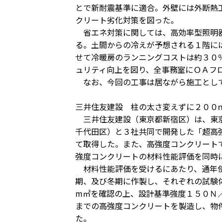
とで新耐震基準に適合。外壁には外断熱
クリート劣化対策を図った。
省エネ対策に関しては、高効率型照明器
る。土間からの冷えが予想される１階に
せて冷暖房のランニングコストは約３０
ュリティ向上を図り、全事務室にＯＡフ
なお、今回の工事は居ながら施工として
三井住友建設 柱の太さ変えずに２００
三井住友建設（東京都新宿区）は、東京
千代田区）と３社共同で開発した「超高
て取得した。また、高強度コンクリート
強度コンクリートの材料性能評価を同時
材料性能評価を受けるにあたり、通年使
期、及び冬期に作製し、それぞれの試験
m㎡を確認の上、設計基準強度１５０Ｎ
までの高強度コンクリートを製造し、物
た。