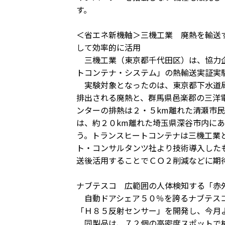
す。
＜省エネ新機軸＞三機工業 廃熱を輸送
して効率的に活用
三機工業（東京都千代田区）は、協力企
トコンテナ・システム」の熱輸送実証実
実験対象となったのは、東京都下水道局
排出される廃熱と、群馬県邑楽郡の三洋
ンターの排熱は２・５km離れた清瀬市
は、約２０km離れた埼玉県深谷市内に
う。トランスヒートコンテナは三機工業
ト・コンサルタンツ社より技術導入した
送後活用することでＣＯ２削減などに期
ナブテスコ 広範囲の人体検知する「赤
自動ドアシェア５０％を誇るナブテスコ
「Ｈ８５反射センサー」を開発し、今月
同製品は、７２個の高密度スポットで検