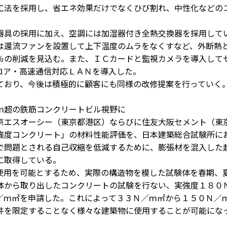
工法を採用し、省エネ効果だけでなくひび割れ、中性化などの
具の採用に加え、空調には加湿器付き全熱交換器を採用して
は還流ファンを設置して上下温度のムラをなくすなど、外断熱
％の削減を見込む。また、ＩＣカードと監視カメラを導入して
ロア・高速通信対応ＬＡＮを導入した。
おり、今後は積極的に顧客にも同様の改修提案を行っていく
ｍ超の鉄筋コンクリートビル視野に
エスオーシー（東京都港区）ならびに住友大阪セメント（東
強度コンクリート」の材料性能評価を、日本建築総合試験所に
で問題とされる自己収縮を低減するために、膨張材を混入した
に取得している。
用を可能とするため、実際の構造物を模した試験体を春期、
体から取り出したコンクリートの試験を行ない、実強度１８０
／ｍ㎡を申請した。これによって３３Ｎ／ｍ㎡から１５０Ｎ／
件を限定することなく様々な建築物に使用することが可能にな