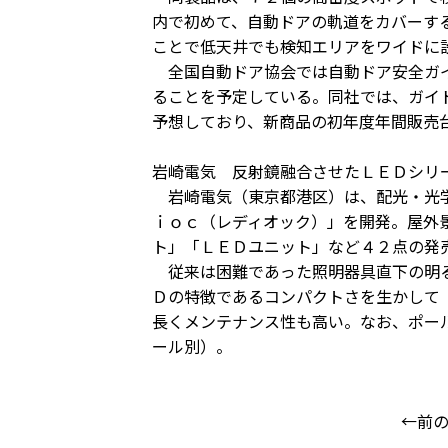
内で初めて、自動ドアの軌道をカバーす
ことで低天井でも検知エリアをワイドに
全国自動ドア協会では自動ドア安全ガイ
ることを予定している。同社では、ガイ
予想しており、新商品の初年度年間販売
岩崎電気 反射鏡融合させたＬＥＤシリ
岩崎電気（東京都港区）は、配光・光学
ｉｏｃ（レディオック）」を開発。屋外
ト」「ＬＥＤユニット」など４２点の発
従来は困難であった照明器具直下の明る
Ｄの特徴であるコンパクトさを生かして
長くメンテナンス性も高い。なお、ポー
ール別）。
←前