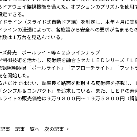
るドアウェイ監視機能を備えた。オプションのプリズムを使用
設定できる。
ドライン（スライド式自動ドア編）を制定し、本年４月に実
ドラインの浸透によって、各施設から安全への要求が高まるも
台数は１万台を見込んでいる。
ーズ発売 ポールライト等４２点ラインナップ
制御技術を活かし、反射鏡を融合させたＬＥＤシリーズ「Ｌ
景観照明器具「ポールライト」「アプローチライト」「フット
売を開始した。
さだけではない、効率良く路面を照射する反射鏡を搭載し、
「シンプル＆コンパクト」を追求している。また、ＬＥＰの寿
ルライトの販売価格は９万９８００円〜１９万５８００円（鋼
の記事
記事一覧へ
次の記事→