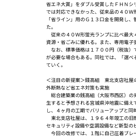
省エネ大賞」をダブル受賞したＦＨＮシ
では対応できなかった、従来品の４０Ｗ
「省ライン」用のＧ１３口金を開発し、
た。
従来の４０Ｗ形蛍光ランプに比べ最大４
資源・省ごみに優れる。また、専用電子
なお、標準価格は１７００円（税抜）で
が必要な場合もある。同社では、「選べ
ていく。
＜注目の新提案＞錢高組 東北支店社屋
外断熱など省エネ対策も実施
総合建築業の銭高組（大阪市西区）の東
生すると予想される宮城県沖地震に備え
し、４ヶ月の工期でバリューアップと同
東北支店社屋は、１９６４年竣工の旧耐
セキュリティ設備や空調設備など新型の
今回の改修では、１階に自己圧着ブレー