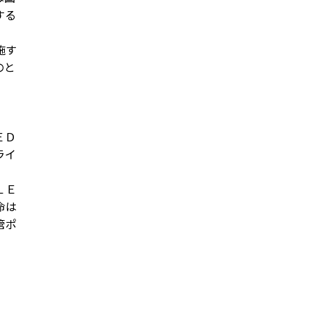
する
施す
のと
ＥＤ
ライ
ＬＥ
命は
管ポ