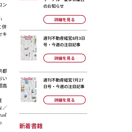
コン
のお知らせ
い
詳細を見る
と併
セキ
週刊不動産経営8月3日
号・今週の注目記事
。
詳細を見る
京都
おい
週刊不動産経営7月27
超高
日号・今週の注目記事
夏
詳細を見る
Ｎ／
ｍ㎡
っ
新着書籍