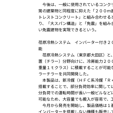
今後は、一般に使用されているコンクリ
常の建築物と同程度に抑えた「２００ｍ
トレストコンクリート」と組み合わせる
り、「大スパン構造」と「免震」を組み
い免震建物を実現できるという。
荏原冷熱システム インバーター付き２
能
荏原冷熱システム（東京都大田区）と、
置（チラー）分野向けに、冷房能力２０
重量１ｔクラス）に積載することが可能
ラーチラーを共同開発した。
本製品は、新冷媒（ＨＦＣ系冷媒「Ｒ４
搭載することで、部分負荷効率に関して
分負荷での運転時間が長い一般ビルなど
可能なため、大容量でも搬入が容易で、
今月から発売を開始し、製品価格は１基
インバーターを搭載しない機種も販売し