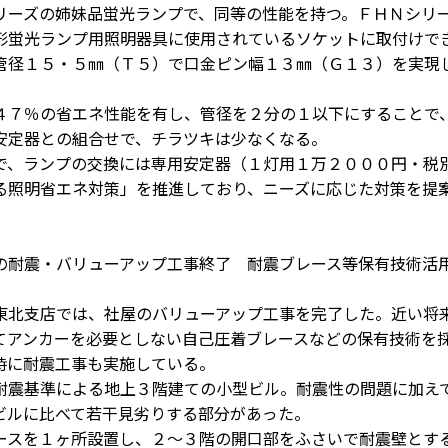
リーズの姉妹品蛍光ランプで、同等の性能を持つ。ＦＨＮシリ
形蛍光ランプ用照明器具に使用されているソケットに取付けで
管径１５・５㎜（Ｔ５）で口金ピン幅１３㎜（Ｇ１３）を実現
７％の省エネ性能を有し、管径を２分の１以下にすることで
安定器との組合せで、チラツキは少なくなる。
、ランプの交換には専用安定器（１灯用１万２０００円・税
る照明省エネ対策」を推進しており、ニーズに応じた対策を提
の耐震・バリューアップ工事終了 耐震ブレース等保有技術
北支店では、社屋のバリューアップ工事を完了した。近い将
てアンカーを必要としない自己圧着ブレースなどの保有技術を
時に耐震工事も実施している。
震基準による地上３階建ての小型ビル。耐震性の問題に加え
ビルに比べて若干見劣りする部分があった。
スを１ヶ所設置し、２〜３階の開口部をふさいで耐震壁とす