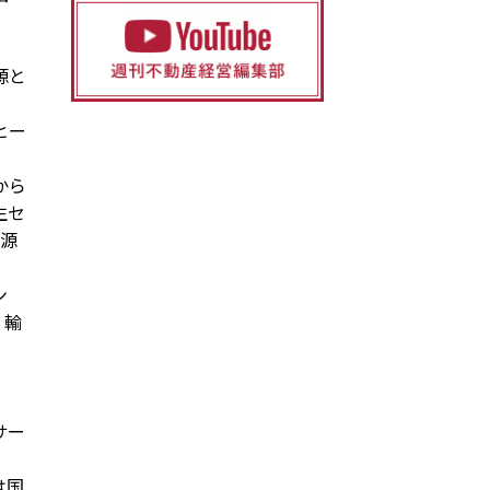
源と
ヒー
から
生セ
熱源
ン
、輸
サー
は国