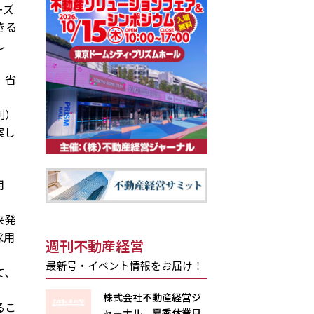
ーズ
きる
し
、省
別）
案し
活用
来発
採用
週刊不動産経営
最新号・イベント情報をお届け！
て、
株式会社不動産経営ジ
るこ
ャーナル 夏季休業日