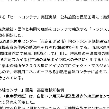
する「ヒートコンテナ」実証実験 公共施設と民間工場にて熱
業数社・団体と共同で廃熱をコンテナで輸送する「トランス
験を開始した。
清瀬水再生センター（東京都清瀬市）内の下水汚泥焼却設備
電機東京製作所の熱源をそれぞれ遠隔地で利用する。清瀬水再
民間体育館にて暖房用熱源として利用し、群馬県の三洋電機の
ある古河スカイ深谷工場の蒸気ボイラ給水の予熱に利用するとい
と栗本鉄鋼所が２００３年にドイツのプロジェクト・マネジメ
もので、未利用エネルギーである排熱を蓄熱コンテナに蓄えて
待されている。
外線センサー」開発 高密度検知装備
（東京都港区）は、自動ドア用天井埋込型近赤外線反射セン
より発売を開始した。
知する自動ドア用センサーである。天井埋込型のセンサーで