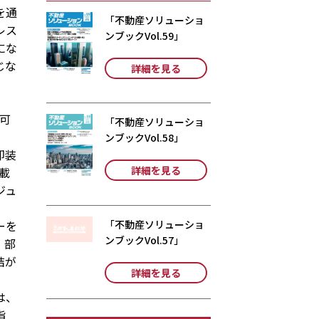
を通
「不動産ソリューショ
レス
ンブックVol.59」
にな
じな
詳細を見る
可
「不動産ソリューショ
ンブックVol.58」
却装
詳細を見る
載
ジュ
「不動産ソリューショ
ーを
ンブックVol.57」
、部
結が
詳細を見る
は、
指