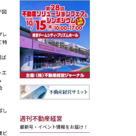
が図
。
プレ
て特
選ば
トエ
ム
会
ばし
週刊不動産経営
最新号・イベント情報をお届け！
業ビ