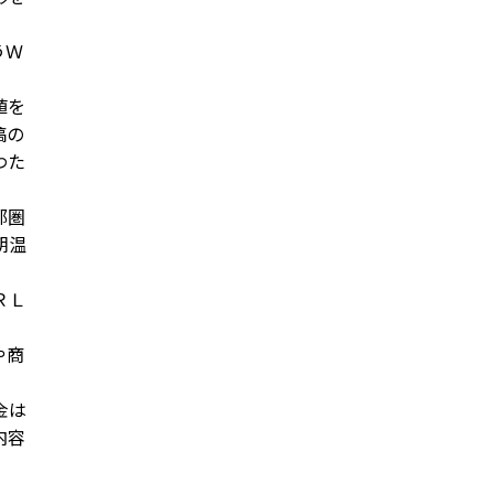
うＷ
値を
稿の
わた
都圏
朝温
ＲＬ
や商
金は
内容