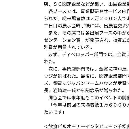
店、ＳＣ関連企業などが集い、出展企業
各ブースでは、事業概要やサービス内容
られた。総来場者数は２万２０００人で
二日目の展示会終了後には、出展者交流
また、その席では各出展ブースの中から
ゼンテーション賞」が発表され、授賞式
別賞が用意されている。
まず、ディベロッパー部門では、金賞に
れた。
次に、専門店部門では、金賞に神戸屋、
ッジが選ばれた。最後に、関連企業部門
ズ、銀賞にジャパンドームハウスが受賞
長、岩崎雄一氏から記念品が贈られた。
同協会では来年度もこのイベントの開催
「今年は前回の来場者数１万６０００人
たいです」
＜飲食ビルオーナーインタビュー＞千松