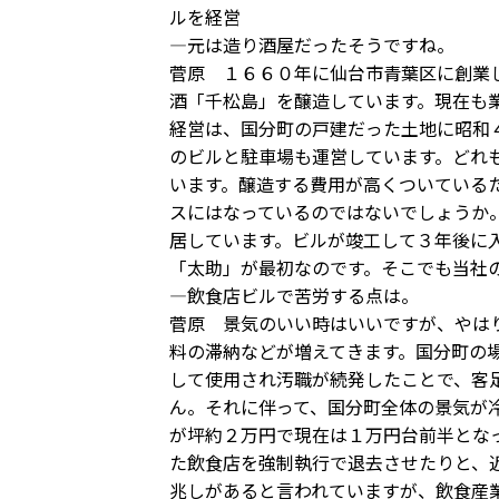
ルを経営
―元は造り酒屋だったそうですね。
菅原 １６６０年に仙台市青葉区に創業
酒「千松島」を醸造しています。現在も
経営は、国分町の戸建だった土地に昭和
のビルと駐車場も運営しています。どれ
います。醸造する費用が高くついている
スにはなっているのではないでしょうか
居しています。ビルが竣工して３年後に
「太助」が最初なのです。そこでも当社
―飲食店ビルで苦労する点は。
菅原 景気のいい時はいいですが、やは
料の滞納などが増えてきます。国分町の
して使用され汚職が続発したことで、客
ん。それに伴って、国分町全体の景気が
が坪約２万円で現在は１万円台前半とな
た飲食店を強制執行で退去させたりと、
兆しがあると言われていますが、飲食産