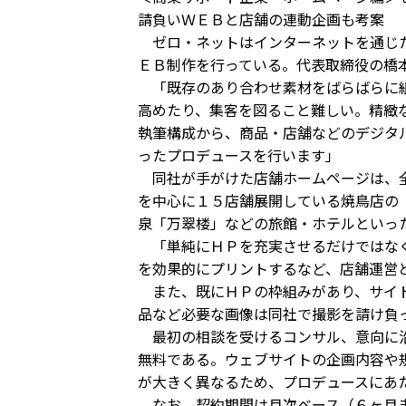
請負いＷＥＢと店舗の連動企画も考案
ゼロ・ネットはインターネットを通じた
ＥＢ制作を行っている。代表取締役の橋
「既存のあり合わせ素材をばらばらに組
高めたり、集客を図ること難しい。精緻
執筆構成から、商品・店舗などのデジタ
ったプロデュースを行います」
同社が手がけた店舗ホームページは、全
を中心に１５店舗展開している焼鳥店の
泉「万翠楼」などの旅館・ホテルといっ
「単純にＨＰを充実させるだけではなく
を効果的にプリントするなど、店舗運営
また、既にＨＰの枠組みがあり、サイト
品など必要な画像は同社で撮影を請け負
最初の相談を受けるコンサル、意向に沿
無料である。ウェブサイトの企画内容や
が大きく異なるため、プロデュースにあ
なお、契約期間は月次ベース（６ヶ月