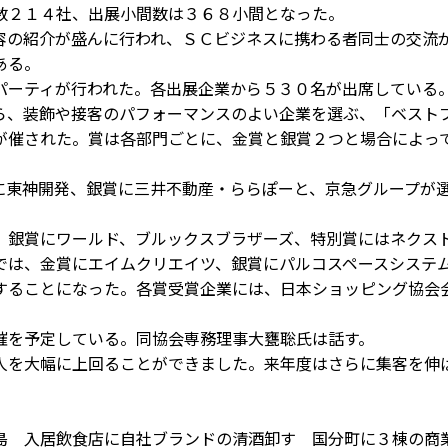
数２１４社、出展小間数は３６８小間となった。
の紹介が盛んに行われ、ＳＣビジネスに携わる者同士の交流
ある。
パーティが行われた。各出展企業から５３０名が出席している
、装飾や接客のパフォーマンスのよい企業を選ぶ、「ベスト
が催された。賞は各部門ごとに、金賞と銀賞２つと場合によっ
東神開発、銀賞に三井不動産・ららぽーと、京急グループが
銀賞にワールド、ブルックスブラザーズ、特別賞にはネクス
では、金賞にエイムクリエイツ、銀賞にパルコスペースシステ
することになった。各賞受賞企業には、日本ショッピング協会
を予定している。同協会専務理事大甕聡氏は話す。
を大幅に上回ることができました。来年度はさらに集客を伸
島 入居飲食店に自社ブランドの清酒卸す 国分町に３棟の商