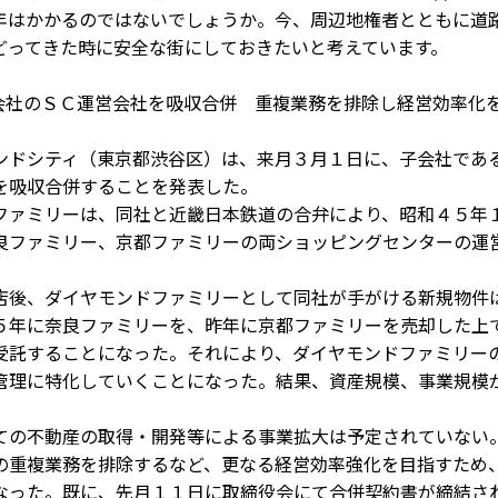
年はかかるのではないでしょうか。今、周辺地権者とともに道
どってきた時に安全な街にしておきたいと考えています。
子会社のＳＣ運営会社を吸収合併 重複業務を排除し経営効率化
ドシティ（東京都渋谷区）は、来月３月１日に、子会社であ
を吸収合併することを発表した。
ァミリーは、同社と近畿日本鉄道の合弁により、昭和４５年
良ファミリー、京都ファミリーの両ショッピングセンターの運
後、ダイヤモンドファミリーとして同社が手がける新規物件
５年に奈良ファミリーを、昨年に京都ファミリーを売却した上
受託することになった。それにより、ダイヤモンドファミリー
管理に特化していくことになった。結果、資産規模、事業規模
の不動産の取得・開発等による事業拡大は予定されていない
重複業務を排除するなど、更なる経営効率強化を目指すため
なった。既に、先月１１日に取締役会にて合併契約書が締結さ