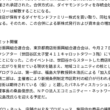
催され承認された。合併方式は、ダイヤモンドシティを存続会
ミリーは解散することになる。
店が保有するダイヤモンドファミリー株式を買い取り、同社
なる。そのため、この合併による新株式発行および資本金の増
ミット開催
振興組合連合会、東京都商店街振興組合連合会は、今月２７
クシアター（世田谷区太子堂４１１キャロットタワー３階）に
ことになった。このイベントは、世田谷からスタートした商店
と広がりを見せている現状を踏まえ、地域コミュニティの核と
プログラムは、第一部は、福島大学教授鈴木浩氏による「加入
第二部は、主催者により新規条例制定市区町村の紹介が行われ
店街は期待されている（仮）」と題したパネルディスカッショ
理事長の桑島俊彦氏、ＮＰＯ法人エコミュニティー・ネットワ
松島茂氏らを迎える予定だ。
ゼロ・ネット 店舗のＨＰをプロデュース 施設内や商品の撮