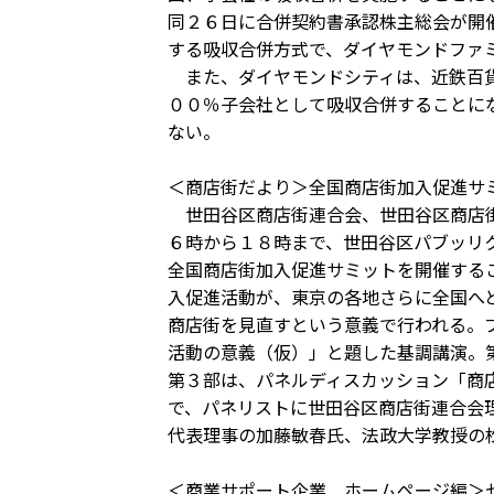
同２６日に合併契約書承認株主総会が開
する吸収合併方式で、ダイヤモンドファ
また、ダイヤモンドシティは、近鉄百貨
００％子会社として吸収合併することに
ない。
＜商店街だより＞全国商店街加入促進サ
世田谷区商店街連合会、世田谷区商店街
６時から１８時まで、世田谷区パブッリ
全国商店街加入促進サミットを開催する
入促進活動が、東京の各地さらに全国へ
商店街を見直すという意義で行われる。
活動の意義（仮）」と題した基調講演。
第３部は、パネルディスカッション「商
で、パネリストに世田谷区商店街連合会
代表理事の加藤敏春氏、法政大学教授の
＜商業サポート企業 ホームページ編＞