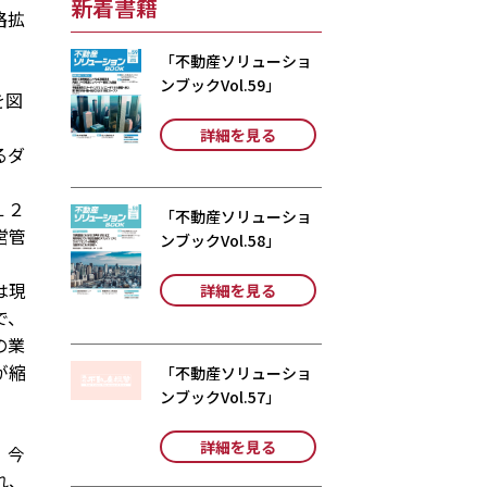
新着書籍
路拡
「不動産ソリューショ
ンブックVol.59」
を図
詳細を見る
るダ
１２
「不動産ソリューショ
営管
ンブックVol.58」
は現
詳細を見る
で、
の業
が縮
「不動産ソリューショ
ンブックVol.57」
。
詳細を見る
、今
れ、