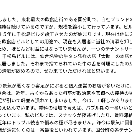
しました。東北最大の飲食店街である国分町で、自社ブランド
業務は続けているのですが、規模を縮小して行っています。ビ
４５年に千松島ビルを竣工させたのが始まりです。現在は他に
も飲食店ビルとしての用途で、現在も入居者に当社の清酒を卸
ため、ほとんど利益にはなっていませんが、一つのテナントサ
。千松島ビルには、仙台名物の牛タン発祥の店「太助」の本店
入居しました。それまで捨てられていた牛の舌を料理にしたの
の清酒が飲めるので、ぜひ来ていただければと思います。
り景気が悪くなり客足がにぶると個人運営のお店が多いだけに
場合は、近年、古くからあった料亭が政治家や官僚への接待の
足が引いて軒並み潰れてしまいました。今は、１軒しかありま
冷え込んでいます。賃料の相場で言えば、バブル期の一番いい
っています。私のビルでは、スナックが夜逃げしたり、賃料滞
近年はトラブル続きで悩みの種が尽きません。昨今は景気に回
業が活気付くのは一番最後といわれています。国分町の各テナ