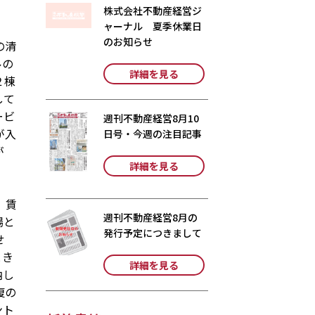
株式会社不動産経営ジ
ャーナル 夏季休業日
のお知らせ
の清
ルの
詳細を見る
２棟
して
ービ
週刊不動産経営8月10
が入
日号・今週の注目記事
が
詳細を見る
、賃
週刊不動産経営8月の
場と
発行予定につきまして
せ
とき
詳細を見る
納し
復の
ント