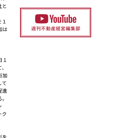
社と
を１
加は
日１
て、
街加
して
促進
る。
ン
ーク
影を