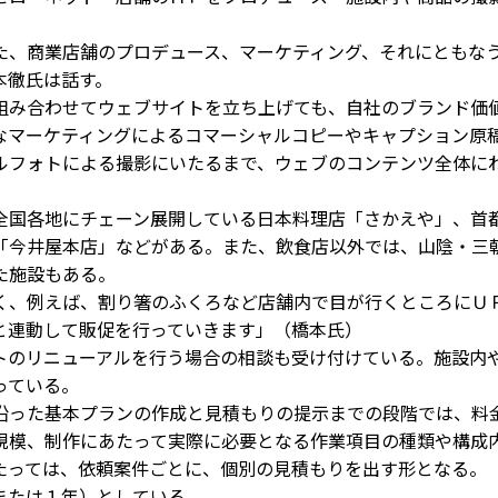
、商業店舗のプロデュース、マーケティング、それにともな
本徹氏は話す。
み合わせてウェブサイトを立ち上げても、自社のブランド価
なマーケティングによるコマーシャルコピーやキャプション原
ルフォトによる撮影にいたるまで、ウェブのコンテンツ全体に
国各地にチェーン展開している日本料理店「さかえや」、首
「今井屋本店」などがある。また、飲食店以外では、山陰・三
た施設もある。
、例えば、割り箸のふくろなど店舗内で目が行くところにＵ
と連動して販促を行っていきます」（橋本氏）
のリニューアルを行う場合の相談も受け付けている。施設内
っている。
った基本プランの作成と見積もりの提示までの段階では、料
規模、制作にあたって実際に必要となる作業項目の種類や構成
たっては、依頼案件ごとに、個別の見積もりを出す形となる。
または１年）としている。