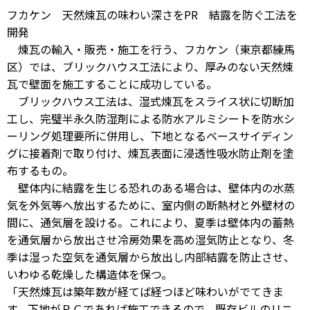
フカケン 天然煉瓦の味わい深さをPR 結露を防ぐ工法を
開発
煉瓦の輸入・販売・施工を行う、フカケン（東京都練馬
区）では、ブリックハウス工法により、厚みのない天然煉
瓦で壁面を施工することに成功している。
ブリックハウス工法は、湿式煉瓦をスライス状に切断加
工し、完璧半永久防湿剤による防水アルミシートを防水シ
ーリング処理要所に併用し、下地となるベースサイディン
グに接着剤で取り付け、煉瓦表面に浸透性吸水防止剤を塗
布するもの。
壁体内に結露を生じる恐れのある場合は、壁体内の水蒸
気を外気等へ放出するために、室内側の断熱材と外壁材の
間に、通気層を設ける。これにより、夏季は壁体内の蓄熱
を通気層から放出させ冷房効果を高め湿気防止となり、冬
季は湿った空気を通気層から放出し内部結露を防止させ、
いわゆる乾燥した構造体を保つ。
「天然煉瓦は築年数が経てば経つほど味わいがでてきま
す。下地がＲＣであれば施工できるので、既存ビルのリニ