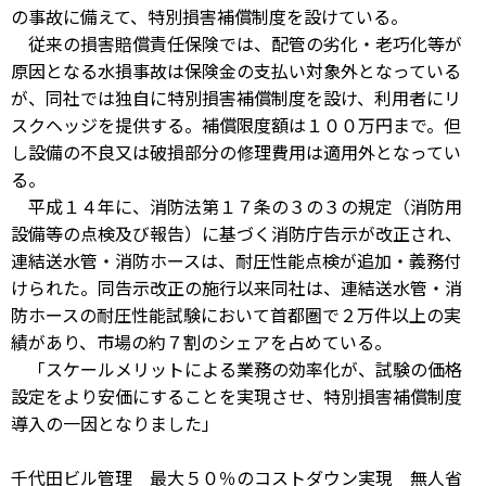
の事故に備えて、特別損害補償制度を設けている。
従来の損害賠償責任保険では、配管の劣化・老巧化等が
原因となる水損事故は保険金の支払い対象外となっている
が、同社では独自に特別損害補償制度を設け、利用者にリ
スクヘッジを提供する。補償限度額は１００万円まで。但
し設備の不良又は破損部分の修理費用は適用外となってい
る。
平成１４年に、消防法第１７条の３の３の規定（消防用
設備等の点検及び報告）に基づく消防庁告示が改正され、
連結送水管・消防ホースは、耐圧性能点検が追加・義務付
けられた。同告示改正の施行以来同社は、連結送水管・消
防ホースの耐圧性能試験において首都圏で２万件以上の実
績があり、市場の約７割のシェアを占めている。
「スケールメリットによる業務の効率化が、試験の価格
設定をより安価にすることを実現させ、特別損害補償制度
導入の一因となりました」
千代田ビル管理 最大５０％のコストダウン実現 無人省