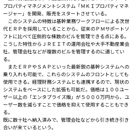
プロパティマネジメントシステム「ＭＫＩプロパティマネ
ージャー」を開発、販売をスタートさせている。
このシステムの特徴は基幹業務ワークフローによる次世
代ＥＲＰを採用していることから、従来のＰＭサポートソ
フトに比べて圧倒的な棟数のビルを管理できる点にある。
こうした特性からＪＲＥＩＴの運用会社や大手不動産業会
社、管理会社などが複数のビルを管理するのに適してい
る。
またＥＲＰやＳＡＰといった最新鋭の基幹システムへの
乗り入れも可能で、これらのシステムのフロントとしても
使用できる。経理財務システムとも連携するので、現状の
システムをベースにした拡張も可能だ。価格は１００ユー
ザー以上の「エンタプライズ版」が５０００万円から、ユ
ーザー数を減らすことで価格を抑えて使用することもでき
る。
既に数十社へ納入済みで、管理会社などから引き続き引き
合いが来ているという。