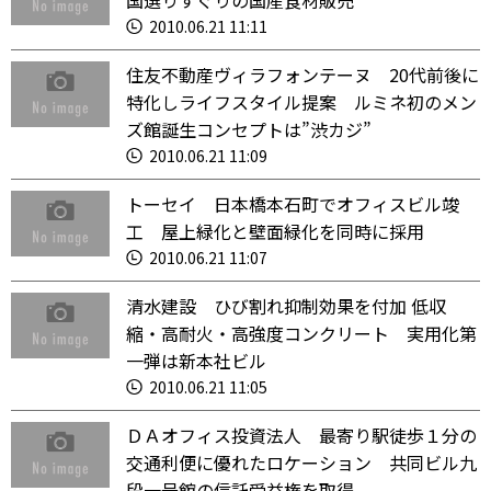
国選りすぐりの国産食材販売
2010.06.21 11:11
住友不動産ヴィラフォンテーヌ 20代前後に
特化しライフスタイル提案 ルミネ初のメン
ズ館誕生コンセプトは”渋カジ”
2010.06.21 11:09
トーセイ 日本橋本石町でオフィスビル竣
工 屋上緑化と壁面緑化を同時に採用
2010.06.21 11:07
清水建設 ひび割れ抑制効果を付加 低収
縮・高耐火・高強度コンクリート 実用化第
一弾は新本社ビル
2010.06.21 11:05
ＤＡオフィス投資法人 最寄り駅徒歩１分の
交通利便に優れたロケーション 共同ビル九
段一号館の信託受益権を取得