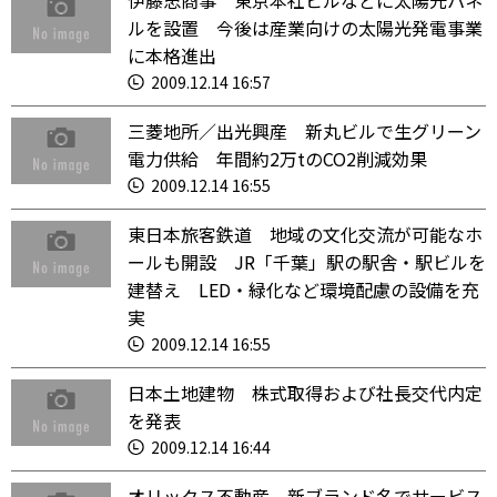
伊藤忠商事 東京本社ビルなどに太陽光パネ
ルを設置 今後は産業向けの太陽光発電事業
に本格進出
2009.12.14 16:57
三菱地所／出光興産 新丸ビルで生グリーン
電力供給 年間約2万tのCO2削減効果
2009.12.14 16:55
東日本旅客鉄道 地域の文化交流が可能なホ
ールも開設 JR「千葉」駅の駅舎・駅ビルを
建替え LED・緑化など環境配慮の設備を充
実
2009.12.14 16:55
日本土地建物 株式取得および社長交代内定
を発表
2009.12.14 16:44
オリックス不動産 新ブランド名でサービス