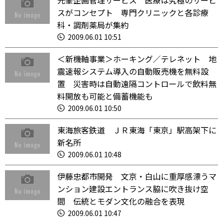
光峯企画管理サービス 医療は究極のサービ
スがコンセプト 専門クリニックと各診療
科・調剤薬局が集約
2009.06.01 10:51
＜新機軸事業＞ホーキング／テレネット 地
震速報システム導入の自動販売機を無料設
置 災害時は自動遠隔コントロールで飲料無
料開放も可能と備蓄機能も
2009.06.01 10:50
東海旅客鉄道 ＪＲ東海「東京」駅高架下に
新名所
2009.06.01 10:48
伊藤忠都市開発 文京・白山に重厚感漂うマ
ンション建設エントランス脇に吹き抜け空
間 伝統とモダン文化の融合を表現
2009.06.01 10:47