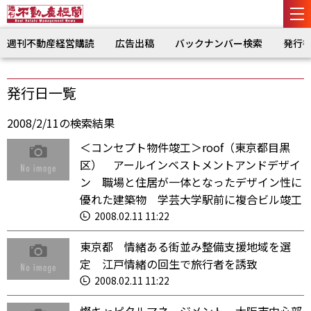
週刊不動産経営購読
広告出稿
バックナンバー検索
発行
発行日一覧
2008/2/11の検索結果
＜コンセプト物件竣工＞roof（東京都目黒
区） アールインベストメントアンドデザイ
ン 職場と住居が一体となったデザイン性に
優れた建築物 学芸大学駅前に複合ビル竣工
2008.02.11 11:22
東京都 情緒ある街並み整備支援地域を選
定 江戸情緒の回生で旅行者を誘致
2008.02.11 11:22