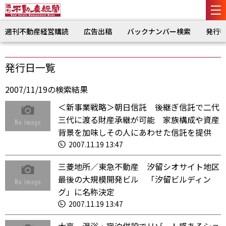
週刊不動産経営購読
広告出稿
バックナンバー検索
発行
発行日一覧
2007/11/19の検索結果
＜新事業戦略＞朝日信託 後継ぎ信託で二代
三代に渡る財産承継が可能 家族構成や資産
背景を加味しその人にあわせた信託を提供
2007.11.19 13:47
三菱地所／東急不動産 汐留シオサイト地区
最後の大規模開発ビル 「汐留ビルディン
グ」に名称決定
2007.11.19 13:47