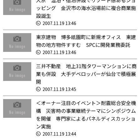
大京 温浴・宿泊併設でリゾート感あるショ
ッピング 金沢市の海水浴場前に複合商業施
設誕生
2007.11.19 13:46
東京建物 博多祇園町に新規オフィス 東建
物の地方物件すすむ SPCに開発業務委託
2007.11.19 13:46
三井不動産 地上31階タワーマンションに商
業も併設 大手デベロッパーが仙台で積極展
開
2007.11.19 13:45
＜オーナー注目のイベント＞耐震総合安全機
構 災害時の事業継続テーマにシンポジウム
を開催 専門家によるパネルディスカッショ
ン実施
2007.11.19 13:44