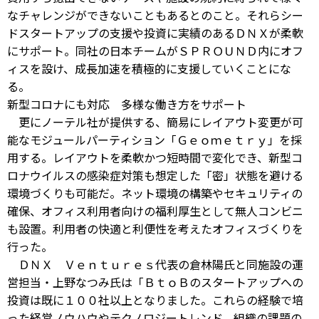
なチャレンジができないこともあるとのこと。それらシー
ドスタートアップの支援や投資に実績のあるＤＮＸが柔軟
にサポート。同社の日本チームがＳＰＲＯＵＮＤ内にオフ
ィスを設け、成長加速を積極的に支援していくことにな
る。
新型コロナにも対応 多様な働き方をサポート
更にノーテル社が提供する、簡易にレイアウト変更が可
能なモジュールパーティション「Ｇｅｏｍｅｔｒｙ」を採
用する。レイアウトを柔軟かつ短時間で変化でき、新型コ
ロナウイルスの感染症対策も想定した「密」状態を避ける
環境づくりも可能だ。ネット環境の構築やセキュリティの
確保、オフィス利用者向けの福利厚生として無人コンビニ
も設置。利用者の快適と利便性を考えたオフィスづくりを
行った。
ＤＮＸ Ｖｅｎｔｕｒｅｓ代表の倉林陽氏と同施設の運
営担当・上野なつみ氏は「ＢｔｏＢのスタートアップへの
投資は既に１００社以上となりました。これらの経験で培
った経営ノウハウやテクノロジートレンド、組織の課題の