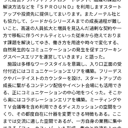
解決方法などを『ＳＰＲＯＵＮＤ』を利用しますスタート
アップや投資先に提供してまいります。またノーテル社と
も協力して、シードからシリーズＡまでの成長過程が難し
いこと、高速の人員拡大と増員を見込んだ過剰な契約や一
方で移転に伴うペナルティといった従来から抱えておりま
す課題を解決してゆき、働き方を用途や時々で変化する、
自然発生的なコミュニケーションの発生を促すコワーキン
グスペースエリアを運営していきます」と語った。
施設は多様なワークスタイルを意識し、入り口正面の受
付付近にはコミュニケーションエリアを構築。フリーデス
クやバーテイストのカウンターを設け、スタートアップの
成長に繋がるコンテンツ配信やイベント会場にも活用でき
る、正にコミュニケーションの中心地をつくった。そこか
ら奥にはコラボレーションエリアを構築。ミーティングや
ＴＶ会議等を含め利用できるディスカッションの空間をつ
くり、その都度自在に什器を変更できる特徴もある。ここ
までは交流に適した空間であるが、一方自身の業務に集中