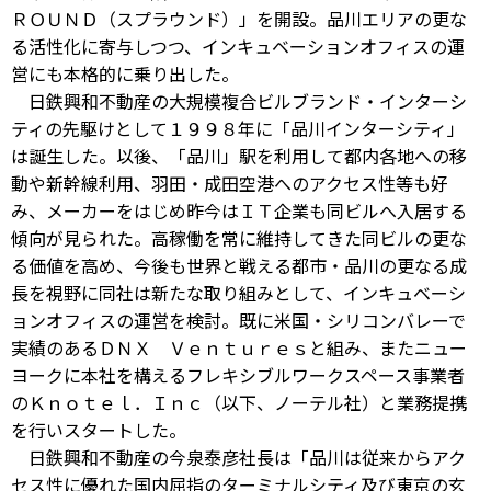
ＲＯＵＮＤ（スプラウンド）」を開設。品川エリアの更な
る活性化に寄与しつつ、インキュベーションオフィスの運
営にも本格的に乗り出した。
日鉄興和不動産の大規模複合ビルブランド・インターシ
ティの先駆けとして１９９８年に「品川インターシティ」
は誕生した。以後、「品川」駅を利用して都内各地への移
動や新幹線利用、羽田・成田空港へのアクセス性等も好
み、メーカーをはじめ昨今はＩＴ企業も同ビルへ入居する
傾向が見られた。高稼働を常に維持してきた同ビルの更な
る価値を高め、今後も世界と戦える都市・品川の更なる成
長を視野に同社は新たな取り組みとして、インキュベーシ
ョンオフィスの運営を検討。既に米国・シリコンバレーで
実績のあるＤＮＸ Ｖｅｎｔｕｒｅｓと組み、またニュー
ヨークに本社を構えるフレキシブルワークスペース事業者
のＫｎｏｔｅｌ．Ｉｎｃ（以下、ノーテル社）と業務提携
を行いスタートした。
日鉄興和不動産の今泉泰彦社長は「品川は従来からアク
セス性に優れた国内屈指のターミナルシティ及び東京の玄