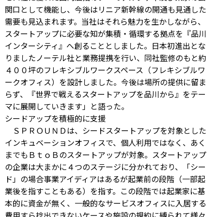
関口として機能し、今後はリニア新幹線の開通も見通した
需要も見込まれます。当社はそれら魅力を生かしながら、
スタートアップに必要な知が集積・循環する拠点を『品川
インターシティ』へ創ることとしました。日本初進出とな
りましたノーテル社と業務提携を行い、同社監修のもと約
４００坪のフレキシブルワークスペース（フレキシブルワ
ークオフィス）を設計しました。今後は場所の提供に留ま
らず、『世界で戦えるスタートアップを品川から』をテー
マに展開していきます」と語った。
シードアップを積極的に支援
ＳＰＲＯＵＮＤは、シードスタートアップを対象とした
インキュベーションオフィスで、個人利用ではなく、あく
までもＢｔｏＢのスタートアップが対象。スタートアップ
の企業は大まかに４つのステージに分かれており、「シー
ド」の場合事業アイディアはあるが起業前の段階（一部起
業後を指すこともある）を指す。この段階では起業家に基
本的に資金が無く、一般的なサービスオフィスに入居する
費用すら捻出できないケースや施設の規約に縛られて様々