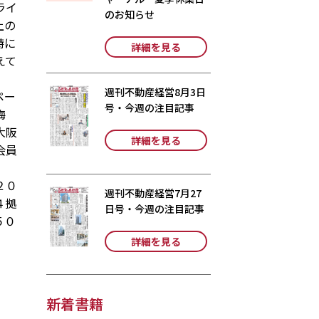
ライ
のお知らせ
上の
特に
詳細を見る
えて
週刊不動産経営8月3日
ペー
号・今週の注目記事
梅
大阪
詳細を見る
会員
２０
週刊不動産経営7月27
４拠
日号・今週の注目記事
５０
詳細を見る
新着書籍