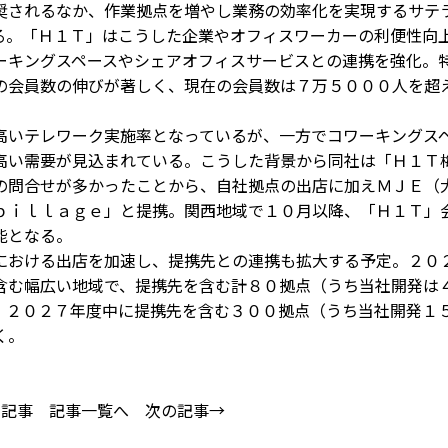
されるなか、作業拠点を増やし業務の効率化を実現するサテ
る。「Ｈ１Ｔ」はこうした企業やオフィスワーカーの利便性向
ーキングスペースやシェアオフィスサービスとの連携を強化。
の会員数の伸びが著しく、現在の会員数は７万５０００人を超
いテレワーク実施率となっているが、一方でコワーキングス
高い需要が見込まれている。こうした背景から同社は「Ｈ１Ｔ
の問合せが多かったことから、自社拠点の出店に加えＭＪＥ（
ｂｉｌｌａｇｅ」と提携。関西地域で１０月以降、「Ｈ１Ｔ」
能となる。
おける出店を加速し、提携先との連携も拡大する予定。２０
含む幅広い地域で、提携先を含む計８０拠点（うち当社開発は
、２０２７年度中に提携先を含む３００拠点（うち当社開発１
く。
の記事
記事一覧へ
次の記事→