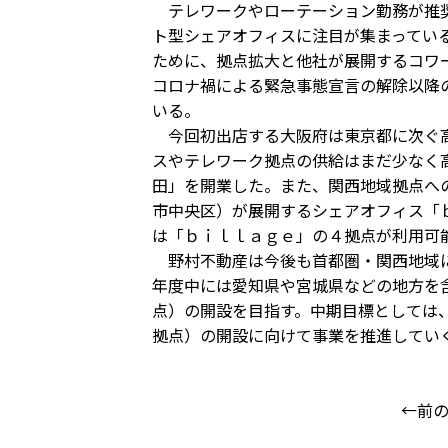
テレワークやローテーション勤務が推奨
ト型シェアオフィスに注目が集まってい
ために、拠点拡大と他社が展開するコワ
コロナ禍による緊急事態宣言の解除以降
いる。
今回初出店する大阪府は東京都に次ぐ高
スやテレワーク拠点の供給はまだ少なく
田」を開業した。また、関西地域拠点へ
市中央区）が展開するシェアオフィス「
は「ｂｉｌｌａｇｅ」の４拠点が利用可
野村不動産は今後も首都圏・関西地域に
年度中には愛知県や宮城県などの地方を
点）の開設を目指す。中期目標としては
拠点）の開設に向けて事業を推進してい
←前