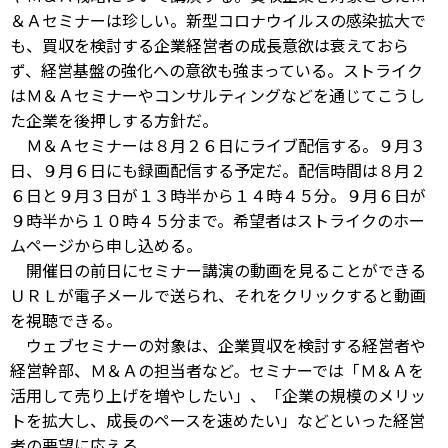
＆Ａセミナーは珍しい。新型コロナウイルスの感染拡大で
も、買収を検討する企業経営者の成長意欲は衰えておら
ず、経営基盤の強化への意欲も強まっている。ストライク
はＭ＆Ａセミナーやコンサルティングなどを通じてこうし
た企業を後押しする方針だ。
Ｍ＆Ａセミナーは８月２６日にライブ配信する。９月３
日、９月６日にも録画配信する予定だ。配信時間は８月２
６日と９月３日が１３時半から１４時４５分。９月６日が
９時半から１０時４５分まで。希望者はストライクのホー
ムページから申し込める。
開催日の前日にセミナー講演の動画を見ることができる
ＵＲＬが電子メールで送られ、それをクリックすると動画
を視聴できる。
ウェブセミナーの対象は、企業買収を検討する経営者や
経営幹部、Ｍ＆Ａの担当者など。セミナーでは「Ｍ＆Ａを
活用して売り上げを増やしたい」、「企業の規模のメリッ
トを拡大し、成長のペースを速めたい」などといった経営
者の要望に応える。