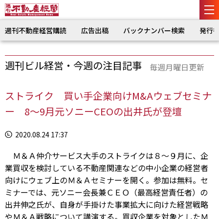
週刊不動産経営購読
広告出稿
バックナンバー検索
発行
週刊ビル経営・今週の注目記事
毎週月曜日更新
ストライク 買い手企業向けM&Aウェブセミナ
ー 8～9月元ソニーCEOの出井氏が登壇
2020.08.24 17:37
Ｍ＆Ａ仲介サービス大手のストライクは８～９月に、企
業買収を検討している不動産関連などの中小企業の経営者
向けにウェブ上のＭ＆Ａセミナーを開く。参加は無料。セ
ミナーでは、元ソニー会長兼ＣＥＯ（最高経営責任者）の
出井伸之氏が、自身が手掛けた事業拡大に向けた経営戦略
やＭ＆Ａ戦略について講演する。買収企業を対象としたＭ