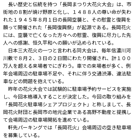
長い歴史と伝統を持つ「長岡まつり大花火大会」は、市
街地の８割が焼け野原と化し、１４８８人の尊い命が失わ
れた１９４５年８月１日の長岡空襲と、その慰霊と復興を
願って開催された「長岡復興祭」が起源である。長岡花火
には、空襲で亡くなった方々への慰霊、復興に尽力した先
人への感謝、恒久平和への願いが込められている。
日本三大花火の一つと言われる同大会は、毎年信濃川河
川敷で８月２、３日の２日間にわたり開催され、計１００
万人を超える来場者でにぎわう。車での来場者が多く、例
年会場周辺の駐車場不足や、それに伴う交通渋滞、違法駐
車などの問題を抱えている。
昨年の花火大会では試験的に駐車場予約サービスを実施
し、今回本格導入することが決定した。今回の取り組みを
「長岡花火駐車場シェアプロジェクト」と称しまして、長
岡花火財団と長岡市の地元企業である高野不動産と提携し
て会場周辺の駐車場開拓を進めている。
軒先パーキングでは「長岡花火」会場周辺の空き駐車場
を募集している。