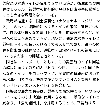
普段通り水洗トイレが使用できない環境が、衛生面での問
題はもちろん、被災者の精神的な負担や健康障害に繋がる
ことも大きな課題となっている。
政府が推進する「国土強靭化（ナショナル・レジリエン
ス）」のもと、避難所におけるトイレの確保・管理につい
て、自治体も様々な災害用トイレを事前準備するなど、災
害への備えを進めているが、現状は、通常の水洗トイレと
災害用トイレを使い分ける形で考えられており、設置の問
題や衛生面の確保など、避難者・自治体いずれの視点にお
いてもまだ多くの課題を抱えている。
同社はトイレメーカーとして、この災害時のトイレ問題
の解決に向けて取り組んでおり、今回、「いつもと同じみ
んなのトイレ」をコンセプトに、災害時の避難所において
も水洗利用できる、快適で使いやすいＩＮＡＸ災害配慮ト
イレ「レジリエンストイレ」を開発した。
同製品の最大の特長は、災害での断水時でも、いつもの
トイレをそのまま快適に使用できる点。一般的なトイレと
異なり、「強制開閉弁」を採用することで、平常時は５