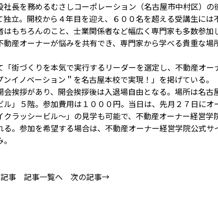
社長を務めるむさしコーポレーション（名古屋市中村区）の
て独立。開校から４年目を迎え、６００名を超える受講生には
者はもちろんのこと、士業関係者など幅広く専門家も多数参加
不動産オーナーが悩みを共有でき、専門家から学べる貴重な場
「街づくりを本気で実行するリーダーを選定し、不動産オー
プンイノベーション＂を名古屋本校で実現！」を掲げている。
会挨拶があり、開会挨拶後は入退場自由となる。場所は名古
ビル」５階。参加費用は１０００円。当日は、先月２７日にオ
イクラッシービル～」の見学も可能で、不動産オーナー経営学
れる。参加を希望する場合は、不動産オーナー経営学院公式サ
み。
の記事
記事一覧へ
次の記事→