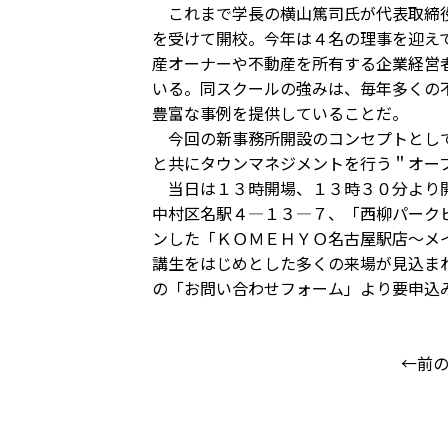
これまで学長の横山篤司氏が代表取締役
を受けて開校。今年は４名の理事を迎え
産オーナーや不動産を所有する企業経営
いる。同スクールの強みは、毎年多くの
豊富な事例を提供していることだ。
今回の新事務所開設のコンセプトとして
と共にタウンマネジメントを行う＂オー
当日は１３時開場、１３時３０分より開
中村区名駅４―１３―７、「西柳パーク
ンした「ＫＯＭＥＨＹＯ名古屋駅店～メ
講生をはじめとした多くの来場が見込ま
の「お問い合わせフォーム」より要申込
←前