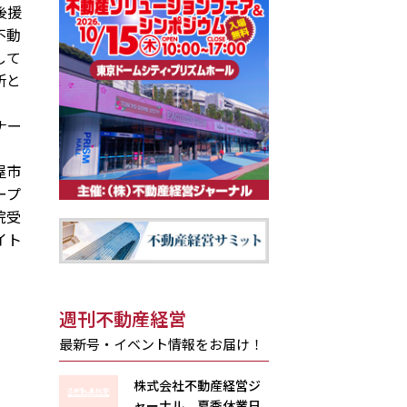
後援
不動
して
所と
ナー
屋市
ープ
院受
イト
週刊不動産経営
最新号・イベント情報をお届け！
株式会社不動産経営ジ
ャーナル 夏季休業日