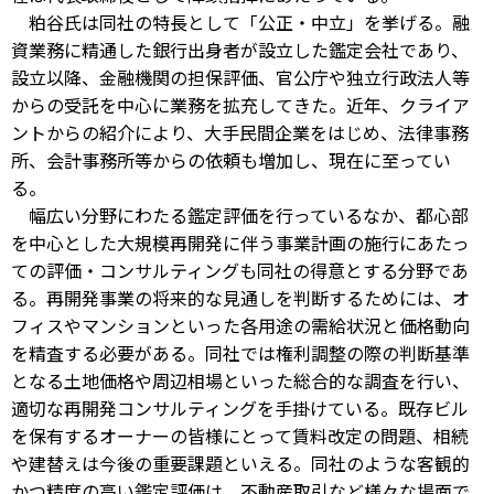
粕谷氏は同社の特長として「公正・中立」を挙げる。融
資業務に精通した銀行出身者が設立した鑑定会社であり、
設立以降、金融機関の担保評価、官公庁や独立行政法人等
からの受託を中心に業務を拡充してきた。近年、クライア
ントからの紹介により、大手民間企業をはじめ、法律事務
所、会計事務所等からの依頼も増加し、現在に至ってい
る。
幅広い分野にわたる鑑定評価を行っているなか、都心部
を中心とした大規模再開発に伴う事業計画の施行にあたっ
ての評価・コンサルティングも同社の得意とする分野であ
る。再開発事業の将来的な見通しを判断するためには、オ
フィスやマンションといった各用途の需給状況と価格動向
を精査する必要がある。同社では権利調整の際の判断基準
となる土地価格や周辺相場といった総合的な調査を行い、
適切な再開発コンサルティングを手掛けている。既存ビル
を保有するオーナーの皆様にとって賃料改定の問題、相続
や建替えは今後の重要課題といえる。同社のような客観的
かつ精度の高い鑑定評価は、不動産取引など様々な場面で