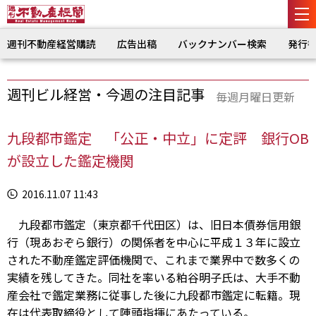
週刊不動産経営購読
広告出稿
バックナンバー検索
発行
週刊ビル経営・今週の注目記事
毎週月曜日更新
九段都市鑑定 「公正・中立」に定評 銀行OB
が設立した鑑定機関
2016.11.07 11:43
九段都市鑑定（東京都千代田区）は、旧日本債券信用銀
行（現あおぞら銀行）の関係者を中心に平成１３年に設立
された不動産鑑定評価機関で、これまで業界中で数多くの
実績を残してきた。同社を率いる粕谷明子氏は、大手不動
産会社で鑑定業務に従事した後に九段都市鑑定に転籍。現
在は代表取締役として陣頭指揮にあたっている。