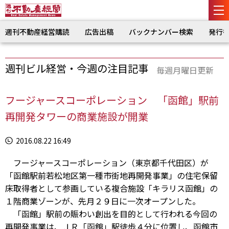
週刊不動産経営購読
広告出稿
バックナンバー検索
発行
週刊ビル経営・今週の注目記事
毎週月曜日更新
フージャースコーポレーション 「函館」駅前
再開発タワーの商業施設が開業
2016.08.22 16:49
フージャースコーポレーション（東京都千代田区）が
「函館駅前若松地区第一種市街地再開発事業」の住宅保留
床取得者として参画している複合施設「キラリス函館」の
１階商業ゾーンが、先月２９日に一次オープンした。
「函館」駅前の賑わい創出を目的として行われる今回の
再開発事業は、ＪＲ「函館」駅徒歩４分に位置し、函館市