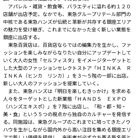
アパレル・雑貨・飲食等、バラエティに溢れる約１２０
店舗が出店予定。なかでも、東急グループリテール部門の
中核である東急ハンズが伝統と革新が共存する銀座エリア
の魅力を受け継ぎ、これまでになかった全く新しい業態を
銀座に出店する。
東急百貨店は、百貨店ならではの編集力を生かし、ファ
ッションを楽しみながらなりたい自分にアップデートして
いく大人の女性「セルフィスタ」をイメージターゲットと
した大型のファッションセレクトストア「ＨＩＮＫＡ Ｒ
ＩＮＫＡ（ヒンカ リンカ）」を３～５階の一部に出店。
新しい大人のファッションを提案していく。
また、東急ハンズは「明日を楽しむきっかけ」を求める
人々をターゲットとした新業態「ＨＡＮＤＳ ＥＸＰＯ
（ハンズエキスポ）」を７階に出店し、「和・都・知・
美・食」という５つの視点から独自のカルチャーを発信す
る。同施設は、東急グループのこれまでに培ってきたノウ
ハウを生かしながら国内外から高い注目を集める銀座エリ
アで新しい価値を提供し、来街者が必ず立ち寄る新名所と