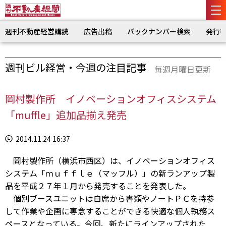
週刊不動産経営購読
広告出稿
バックナンバー検索
発行
週刊ビル経営・今週の注目記事
毎週月曜日更新
岡村製作所 イノベーションオフィスシステム
「muffle」追加品揃え発売
2014.11.24 16:37
岡村製作所（横浜市西区）は、イノベーションオフィス
システム「ｍｕｆｆｌｅ（マッフル）」の新ランアップ製
品を平成２７年１月から発売することを発表した。
個別ブースユニットは自席から書類やノートＰＣを持参
して作業や企画に専念することができる快適な個人執務ス
ペースとなっている。今回、新たにラインアップされた