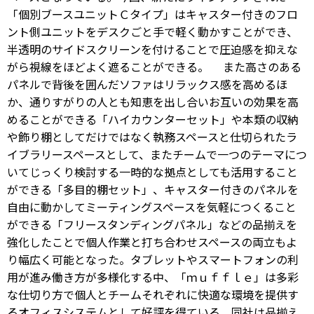
「個別ブースユニットＣタイプ」はキャスター付きのフロ
ント側ユニットをデスクごと手で軽く動かすことができ、
半透明のサイドスクリーンを付けることで圧迫感を抑えな
がら視線をほどよく遮ることができる。 また高さのある
パネルで背後を囲んだソファはリラックス感を高めるほ
か、通りすがりの人とも知恵を出し合いお互いの効果を高
めることができる「ハイカウンターセット」や本類の収納
や飾り棚としてだけではなく執務スペースと仕切られたラ
イブラリースペースとして、またチームで一つのテーマにつ
いてじっくり検討する一時的な拠点としても活用すること
ができる「多目的棚セット」、キャスター付きのパネルを
自由に動かしてミーティングスペースを気軽につくること
ができる「フリースタンディングパネル」などの品揃えを
強化したことで個人作業と打ち合わせスペースの両立もよ
り幅広く可能となった。タブレットやスマートフォンの利
用が進み働き方が多様化する中、「ｍｕｆｆｌｅ」は多彩
な仕切り方で個人とチームそれぞれに快適な環境を提供す
るオフィスシステムとして好評を得ている。同社は品揃え