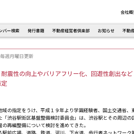
会社概
ンバー検索
発行書籍
不動産経営者倶楽部
お知らせ
不動
毎週月曜日更新
 耐震性の向上やバリアフリー化、回遊性創出な
策定
域の指定をうけ、平成１９年より学識経験者、国土交通省、
た「渋谷駅街区基盤整備検討委員会」は、渋谷駅とその周辺の
盤の再編整備について検討を進めてきた。
駅前広場、道路、鉄道、河川、下水道、歩行者ネットワーク