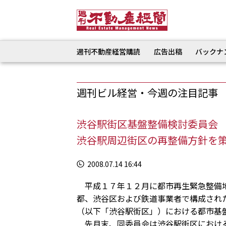
週刊不動産経営購読
広告出稿
バックナ
週刊ビル経営・今週の注目記事
渋谷駅街区基盤整備検討委員会
渋谷駅周辺街区の再整備方針を
2008.07.14 16:44
平成１７年１２月に都市再生緊急整備地
都、渋谷区および鉄道事業者で構成され
（以下「渋谷駅街区」）における都市基
先月末、同委員会は渋谷駅街区における