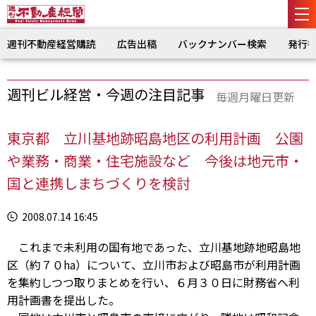
週刊不動産経営購読
広告出稿
バックナンバー検索
発行
週刊ビル経営・今週の注目記事
毎週月曜日更新
東京都 立川基地跡昭島地区の利用計画 公園
や業務・商業・住宅施設など 今後は地元市・
国と連携しまちづくりを検討
2008.07.14 16:45
これまで未利用の国有地であった、立川基地跡地昭島地
区（約７０ha）について、立川市および昭島市が利用計画
を集約しつつ取りまとめを行い、６月３０日に財務省へ利
用計画書を提出した。