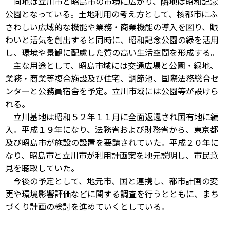
同地は立川市と昭島市の市境に広がり、隣地は昭和記念
公園となっている。土地利用の考え方として、核都市にふ
さわしい広域的な機能や業務・商業機能の導入を図り、賑
わいと活気を創出すると同時に、昭和記念公園の緑を活用
し、環境や景観に配慮した質の高い生活空間を形成する。
主な用途として、昭島市域には交通広場と公園・緑地、
業務・商業等複合施設及び住宅、調節池、国際法務総合セ
ンターと公務員宿舎を予定。立川市域には公園等が設けら
れる。
立川基地は昭和５２年１１月に全面返還され国有地に編
入。平成１９年になり、法務省および財務省から、東京都
及び昭島市が施設の設置を要請されていた。平成２０年に
なり、昭島市と立川市が利用計画案を地元説明し、市民意
見を聴取していた。
今後の予定として、地元市、国と連携し、都市計画の変
更や環境影響評価などに関する調査を行うとともに、まち
づくり計画の検討を進めていくとしている。