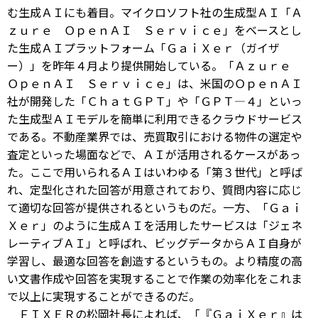
む生成ＡＩにも着目。マイクロソフト社の生成型ＡＩ「Ａ
ｚｕｒｅ ＯｐｅｎＡＩ Ｓｅｒｖｉｃｅ」をベースとし
た生成ＡＩプラットフォーム「ＧａｉＸｅｒ（ガイザ
ー）」を昨年４月より提供開始している。「Ａｚｕｒｅ
ＯｐｅｎＡＩ Ｓｅｒｖｉｃｅ」は、米国のＯｐｅｎＡＩ
社が開発した「ＣｈａｔＧＰＴ」や「ＧＰＴ―４」といっ
た生成型ＡＩモデルを簡単に利用できるクラウドサービス
である。不動産業界では、売買取引における物件の選定や
査定といった場面などで、ＡＩが活用されるケースがあっ
た。ここで用いられるＡＩはいわゆる「第３世代」と呼ば
れ、定型化された回答が用意されており、質問内容に応じ
て適切な回答が提供されるというものだ。一方、「Ｇａｉ
Ｘｅｒ」のように生成ＡＩを活用したサービスは「ジェネ
レーティブＡＩ」と呼ばれ、ビッグデータからＡＩ自身が
学習し、最適な回答を創造するというもの。より精度の高
い文書作成や回答を実現することで作業の効率化をこれま
で以上に実現することができるのだ。
ＦＩＸＥＲの松岡社長によれば、「『ＧａｉＸｅｒ』は