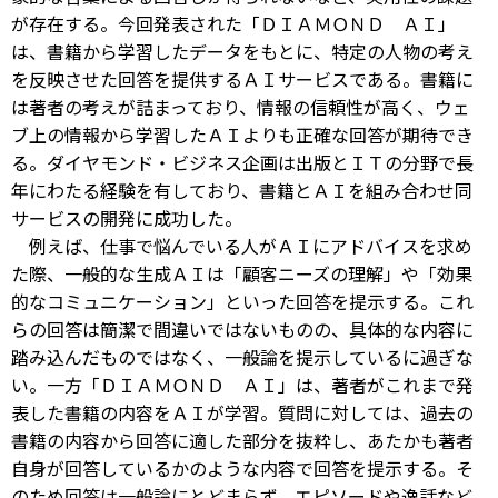
が存在する。今回発表された「ＤＩＡＭＯＮＤ ＡＩ」
は、書籍から学習したデータをもとに、特定の人物の考え
を反映させた回答を提供するＡＩサービスである。書籍に
は著者の考えが詰まっており、情報の信頼性が高く、ウェ
ブ上の情報から学習したＡＩよりも正確な回答が期待でき
る。ダイヤモンド・ビジネス企画は出版とＩＴの分野で長
年にわたる経験を有しており、書籍とＡＩを組み合わせ同
サービスの開発に成功した。
例えば、仕事で悩んでいる人がＡＩにアドバイスを求め
た際、一般的な生成ＡＩは「顧客ニーズの理解」や「効果
的なコミュニケーション」といった回答を提示する。これ
らの回答は簡潔で間違いではないものの、具体的な内容に
踏み込んだものではなく、一般論を提示しているに過ぎな
い。一方「ＤＩＡＭＯＮＤ ＡＩ」は、著者がこれまで発
表した書籍の内容をＡＩが学習。質問に対しては、過去の
書籍の内容から回答に適した部分を抜粋し、あたかも著者
自身が回答しているかのような内容で回答を提示する。そ
のため回答は一般論にとどまらず、エピソードや逸話など