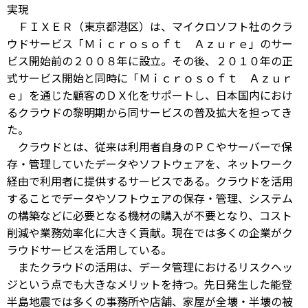
実現
ＦＩＸＥＲ（東京都港区）は、マイクロソフト社のクラ
ウドサービス「Ｍｉｃｒｏｓｏｆｔ Ａｚｕｒｅ」のサー
ビス開始前の２００８年に設立。その後、２０１０年の正
式サービス開始と同時に「Ｍｉｃｒｏｓｏｆｔ Ａｚｕｒ
ｅ」を通じた顧客のＤＸ化をサポートし、日本国内におけ
るクラウドの黎明期から同サービスの普及拡大を担ってき
た。
クラウドとは、従来は利用者自身のＰＣやサーバーで保
存・管理していたデータやソフトウェアを、ネットワーク
経由で利用者に提供するサービスである。クラウドを活用
することでデータやソフトウェアの保存・管理、システム
の構築などに必要となる機材の購入が不要となり、コスト
削減や業務効率化に大きく貢献。現在では多くの企業がク
ラウドサービスを活用している。
またクラウドの活用は、データ管理におけるリスクヘッ
ジという点でも大きなメリットを持つ。先日発生した能登
半島地震では多くの事務所や店舗、家屋が全壊・半壊の被