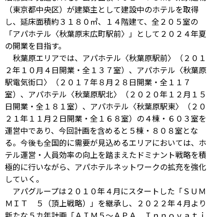
（東京都中央区）が建築主として建設中のホテルを取得
し、延床面積約３１８０㎡、１４階建て、全２０５室の
「アパホテル〈秋葉原末広町駅前〉」として２０２４年夏
の開業を目指す。
秋葉原エリアでは、アパホテル〈秋葉原駅前〉（２０１
２年１０月４日開業・全１３７室）、アパホテル〈秋葉原
駅電気街口〉（２０１７年８月２８日開業・全１１７
室）、アパホテル〈秋葉原駅北〉（２０２０年１２月１５
日開業・全１８１室）、アパホテル〈秋葉原駅東〉（２０
２１年１１月２日開業・全１６８室）の４棟・６０３室を
運営中であり、今回計画を含めると５棟・８０８室とな
る。今後も全国的に需要が見込めるエリアにおいては、ホ
テル運営・人員効率の向上を踏まえたドミナント戦略を積
極的に行いながら、アパホテルネットワークの拡充を強化
していく。
アパグループは２０１０年４月にスタートした「ＳＵＭ
ＭＩＴ ５（頂上戦略）」を継承し、２０２２年４月より
新たな５カ年計画「ＡＩＭ５～ＡＰＡ Ｉｎｎｏｖａｔｉ