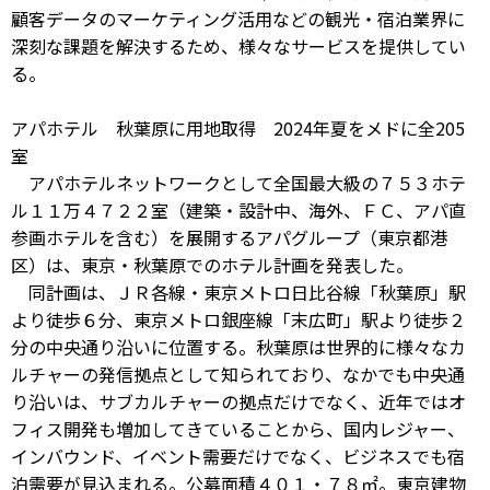
顧客データのマーケティング活用などの観光・宿泊業界に
深刻な課題を解決するため、様々なサービスを提供してい
る。
アパホテル 秋葉原に用地取得 2024年夏をメドに全205
室
アパホテルネットワークとして全国最大級の７５３ホテ
ル１１万４７２２室（建築・設計中、海外、ＦＣ、アパ直
参画ホテルを含む）を展開するアパグループ（東京都港
区）は、東京・秋葉原でのホテル計画を発表した。
同計画は、ＪＲ各線・東京メトロ日比谷線「秋葉原」駅
より徒歩６分、東京メトロ銀座線「末広町」駅より徒歩２
分の中央通り沿いに位置する。秋葉原は世界的に様々なカ
ルチャーの発信拠点として知られており、なかでも中央通
り沿いは、サブカルチャーの拠点だけでなく、近年ではオ
フィス開発も増加してきていることから、国内レジャー、
インバウンド、イベント需要だけでなく、ビジネスでも宿
泊需要が見込まれる。公募面積４０１・７８㎡。東京建物