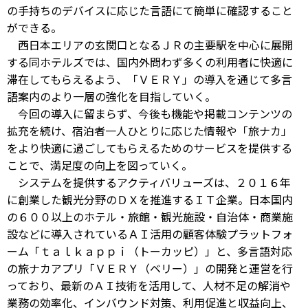
の手持ちのデバイスに応じた言語にて簡単に確認すること
ができる。
西日本エリアの玄関口となるＪＲの主要駅を中心に展開
する同ホテルズでは、国内外問わず多くの利用者に快適に
滞在してもらえるよう、「ＶＥＲＹ」の導入を通じて多言
語案内のより一層の強化を目指していく。
今回の導入に留まらず、今後も機能や掲載コンテンツの
拡充を続け、宿泊者一人ひとりに応じた情報や「旅ナカ」
をより快適に過ごしてもらえるためのサービスを提供する
ことで、満足度の向上を図っていく。
システムを提供するアクティバリューズは、２０１６年
に創業した観光分野のＤＸを推進するＩＴ企業。日本国内
の６００以上のホテル・旅館・観光施設・自治体・商業施
設などに導入されているＡＩ活用の顧客体験プラットフォ
ーム「ｔａｌｋａｐｐｉ（トーカッピ）」と、多言語対応
の旅ナカアプリ「ＶＥＲＹ（ベリー）」の開発と運営を行
っており、最新のＡＩ技術を活用して、人材不足の解消や
業務の効率化、インバウンド対策、利用促進と収益向上、