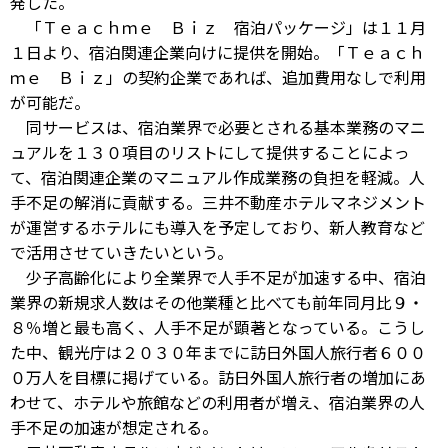
発した。
「Ｔｅａｃｈｍｅ Ｂｉｚ 宿泊パッケージ」は１１月
１日より、宿泊関連企業向けに提供を開始。「Ｔｅａｃｈ
ｍｅ Ｂｉｚ」の契約企業であれば、追加費用なしで利用
が可能だ。
同サービスは、宿泊業界で必要とされる基本業務のマニ
ュアルを１３０項目のリストにして提供することによっ
て、宿泊関連企業のマニュアル作成業務の負担を軽減。人
手不足の解消に貢献する。三井不動産ホテルマネジメント
が運営するホテルにも導入を予定しており、新人教育など
で活用させていきたいという。
少子高齢化により全業界で人手不足が加速する中、宿泊
業界の新規求人数はその他業種と比べても前年同月比９・
８％増と最も高く、人手不足が顕著となっている。こうし
た中、観光庁は２０３０年までに訪日外国人旅行者６００
０万人を目標に掲げている。訪日外国人旅行者の増加にあ
わせて、ホテルや旅館などの利用者が増え、宿泊業界の人
手不足の加速が想定される。