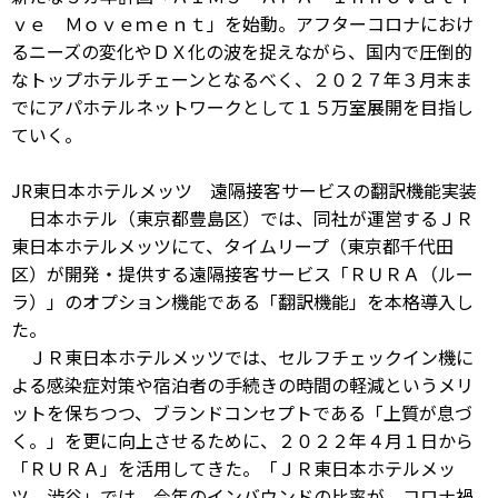
ｖｅ Ｍｏｖｅｍｅｎｔ」を始動。アフターコロナにおけ
るニーズの変化やＤＸ化の波を捉えながら、国内で圧倒的
なトップホテルチェーンとなるべく、２０２７年３月末ま
でにアパホテルネットワークとして１５万室展開を目指し
ていく。
JR東日本ホテルメッツ 遠隔接客サービスの翻訳機能実装
日本ホテル（東京都豊島区）では、同社が運営するＪＲ
東日本ホテルメッツにて、タイムリープ（東京都千代田
区）が開発・提供する遠隔接客サービス「ＲＵＲＡ（ルー
ラ）」のオプション機能である「翻訳機能」を本格導入し
た。
ＪＲ東日本ホテルメッツでは、セルフチェックイン機に
よる感染症対策や宿泊者の手続きの時間の軽減というメリ
ットを保ちつつ、ブランドコンセプトである「上質が息づ
く。」を更に向上させるために、２０２２年４月１日から
「ＲＵＲＡ」を活用してきた。「ＪＲ東日本ホテルメッ
ツ 渋谷」では、今年のインバウンドの比率が、コロナ禍