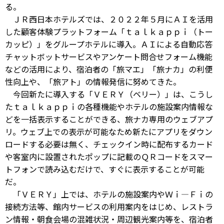
る。
ＪＲ西日本ホテルズでは、２０２２年５月にＡＩを活用
した顧客体験プラットフォーム「ｔａｌｋａｐｐｉ（トー
カッピ）」をグループホテルに導入。ＡＩによる自動応答
チャットボットサービスやアンケート問合せフォーム機能
などの活用により、宿泊者の「旅マエ」「旅ナカ」の利便
性向上や、「旅アト」の情報発信に努めてきた。
今回新たに導入する「ＶＥＲＹ（ベリー）」は、こうし
たｔａｌｋａｐｐｉの各種機能やホテルの施設案内情報な
どを一括表示することができる、旅ナカ専用のウェブアプ
リ。ウェブ上での表示が可能なため新たにアプリをダウン
ロードする必要は無く、チェックイン時に配布するカード
や客室内に設置されたポップに記載のＱＲコードをスマー
トフォンで読み込むだけで、すぐに表示することが可能
だ。
「ＶＥＲＹ」上では、ホテルの施設案内やＷｉ―Ｆｉの
接続方法等、館内サービスの利用案内をはじめ、レストラ
ン情報・朝食会場の混雑状況・周辺観光案内等を、宿泊者