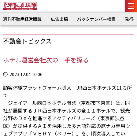
週刊不動産経営購読
広告出稿
バックナンバー検索
発行
不動産トピックス
ホテル運営会社次の一手を探る
2023.12.04 10:06
顧客体験プラットフォーム導入 JR西日本ホテルズ11カ所
で
ジェイアール西日本ホテル開発（京都市下京区）は、同
社が展開するＪＲ西日本ホテルズの全１１ホテルで、観光
分野のＤＸを推進するアクティバリューズ（東京都渋谷
区）が提供するＡＩを活用した多言語対応の旅ナカ専用ウ
ェブアプリ「ＶＥＲＹ（ベリー）」を、順次導入してい