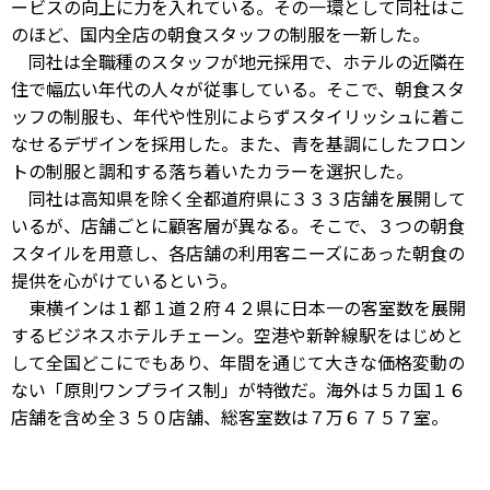
ービスの向上に力を入れている。その一環として同社はこ
のほど、国内全店の朝食スタッフの制服を一新した。
同社は全職種のスタッフが地元採用で、ホテルの近隣在
住で幅広い年代の人々が従事している。そこで、朝食スタ
ッフの制服も、年代や性別によらずスタイリッシュに着こ
なせるデザインを採用した。また、青を基調にしたフロン
トの制服と調和する落ち着いたカラーを選択した。
同社は高知県を除く全都道府県に３３３店舗を展開して
いるが、店舗ごとに顧客層が異なる。そこで、３つの朝食
スタイルを用意し、各店舗の利用客ニーズにあった朝食の
提供を心がけているという。
東横インは１都１道２府４２県に日本一の客室数を展開
するビジネスホテルチェーン。空港や新幹線駅をはじめと
して全国どこにでもあり、年間を通じて大きな価格変動の
ない「原則ワンプライス制」が特徴だ。海外は５カ国１６
店舗を含め全３５０店舗、総客室数は７万６７５７室。