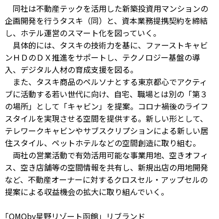
同社は不動産テックを活用した新築投資用マンションの
企画開発を行うタスキ（同）と、資本業務提携契約を締結
し、ホテル運営のスマート化を図っていく。
具体的には、タスキの技術力を基に、ファーストキャビ
ンＨＤのＤＸ推進をサポートし、テクノロジー基盤の導
入、デジタル人材の育成支援を図る。
また、タスキ商品のペルソナとする東京都心でアクティ
ブに活動する若い世代に向け、自宅、職場とは別の「第３
の場所」として「キャビン」を提案。コロナ禍後のライフ
スタイルを実現させる空間を提供する。新しい形として、
テレワークキャビンやサブスクリプションによる新しい居
住スタイル、ペットホテルなどの空間創造に取り組む。
両社の営業活動で有効活用可能な事業用地、空きオフィ
ス、空き店舗等の空間情報を共有し、新規出店の用地開発
など、不動産オーナーに対するクロスセル・アップセルの
提案による収益機会の拡大に取り組んでいく。
｢OMOby星野リゾート函館」リブランド