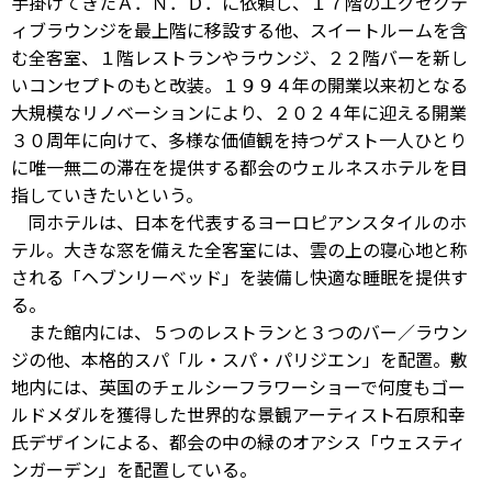
手掛けてきたＡ．Ｎ．Ｄ．に依頼し、１７階のエグゼクテ
ィブラウンジを最上階に移設する他、スイートルームを含
む全客室、１階レストランやラウンジ、２２階バーを新し
いコンセプトのもと改装。１９９４年の開業以来初となる
大規模なリノベーションにより、２０２４年に迎える開業
３０周年に向けて、多様な価値観を持つゲスト一人ひとり
に唯一無二の滞在を提供する都会のウェルネスホテルを目
指していきたいという。
同ホテルは、日本を代表するヨーロピアンスタイルのホ
テル。大きな窓を備えた全客室には、雲の上の寝心地と称
される「ヘブンリーベッド」を装備し快適な睡眠を提供す
る。
また館内には、５つのレストランと３つのバー／ラウン
ジの他、本格的スパ「ル・スパ・パリジエン」を配置。敷
地内には、英国のチェルシーフラワーショーで何度もゴー
ルドメダルを獲得した世界的な景観アーティスト石原和幸
氏デザインによる、都会の中の緑のオアシス「ウェスティ
ンガーデン」を配置している。