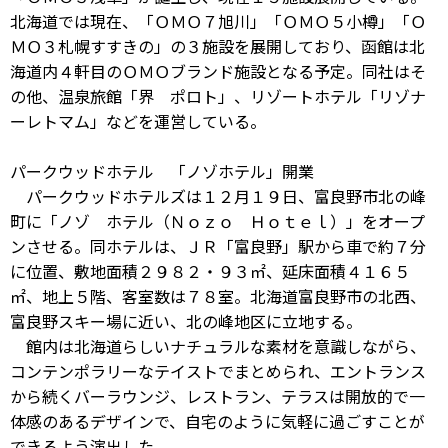
北海道では現在、「ＯＭＯ７旭川」「ＯＭＯ５小樽」「Ｏ
ＭＯ３札幌すすきの」の３施設を展開しており、函館は北
海道内４軒目のＯＭＯブランド施設となる予定。同社はそ
の他、温泉旅館「界 ポロト」、リゾートホテル「リゾナ
ーレトマム」などを運営している。
パークウッドホテル 「ノゾホテル」開業
パークウッドホテルズは１２月１９日、富良野市北の峰
町に「ノゾ ホテル（Ｎｏｚｏ Ｈｏｔｅｌ）」をオープ
ンさせる。同ホテルは、ＪＲ「富良野」駅から車で約７分
に位置、敷地面積２９８２・９３㎡、延床面積４１６５
㎡、地上５階、客室数は７８室。北海道富良野市の北西、
富良野スキー場に近い、北の峰地区に立地する。
館内は北海道らしいナチュラルな素材を意識しながら、
コンテンポラリーなテイストでまとめられ、エントランス
から続くバーラウンジ、レストラン、テラスは開放的で一
体感のあるデザインで、自宅のように気軽に過ごすことが
できるよう演出した。