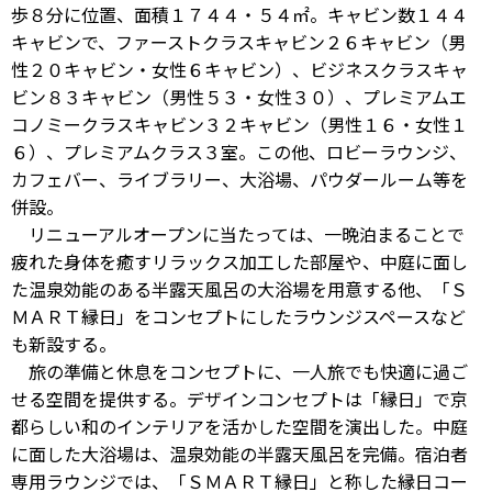
歩８分に位置、面積１７４４・５４㎡。キャビン数１４４
キャビンで、ファーストクラスキャビン２６キャビン（男
性２０キャビン・女性６キャビン）、ビジネスクラスキャ
ビン８３キャビン（男性５３・女性３０）、プレミアムエ
コノミークラスキャビン３２キャビン（男性１６・女性１
６）、プレミアムクラス３室。この他、ロビーラウンジ、
カフェバー、ライブラリー、大浴場、パウダールーム等を
併設。
リニューアルオープンに当たっては、一晩泊まることで
疲れた身体を癒すリラックス加工した部屋や、中庭に面し
た温泉効能のある半露天風呂の大浴場を用意する他、「Ｓ
ＭＡＲＴ縁日」をコンセプトにしたラウンジスペースなど
も新設する。
旅の準備と休息をコンセプトに、一人旅でも快適に過ご
せる空間を提供する。デザインコンセプトは「縁日」で京
都らしい和のインテリアを活かした空間を演出した。中庭
に面した大浴場は、温泉効能の半露天風呂を完備。宿泊者
専用ラウンジでは、「ＳＭＡＲＴ縁日」と称した縁日コー