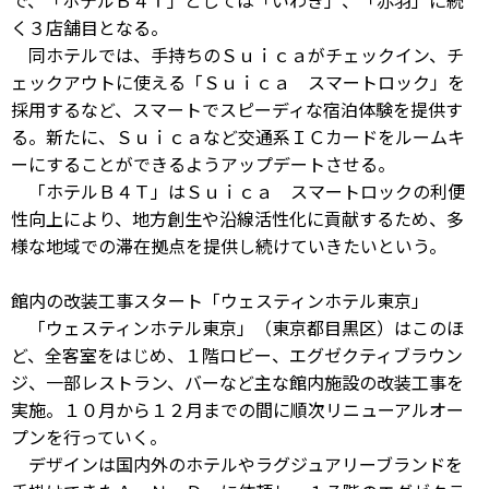
で、「ホテルＢ４Ｔ」としては「いわき」、「赤羽」に続
く３店舗目となる。
同ホテルでは、手持ちのＳｕｉｃａがチェックイン、チ
ェックアウトに使える「Ｓｕｉｃａ スマートロック」を
採用するなど、スマートでスピーディな宿泊体験を提供す
る。新たに、Ｓｕｉｃａなど交通系ＩＣカードをルームキ
ーにすることができるようアップデートさせる。
「ホテルＢ４Ｔ」はＳｕｉｃａ スマートロックの利便
性向上により、地方創生や沿線活性化に貢献するため、多
様な地域での滞在拠点を提供し続けていきたいという。
館内の改装工事スタート「ウェスティンホテル東京」
「ウェスティンホテル東京」（東京都目黒区）はこのほ
ど、全客室をはじめ、１階ロビー、エグゼクティブラウン
ジ、一部レストラン、バーなど主な館内施設の改装工事を
実施。１０月から１２月までの間に順次リニューアルオー
プンを行っていく。
デザインは国内外のホテルやラグジュアリーブランドを