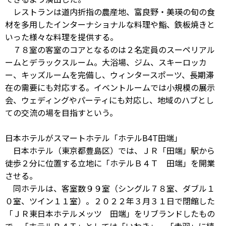
レストランは道内折指の農産地、富良野・美瑛の旬の食
材を多用したインターナショナルな料理や鮨、鉄板焼きと
いった様々な料理を提供する。
７８室の客室のコアとなるのは２名定員のスーペリアル
ームとデラックスルーム。大浴場、ジム、スキーロッカ
ー、キッズルームを完備し、ウィンタースポーツ、長期滞
在の需要にも対応する。イベントルームでは小規模の展示
会、ウェディングやパーティにも対応し、地域のハブとし
ての交流の場を目指すという。
日本ホテルがスマートホテル「ホテルB4T田端」
日本ホテル（東京都豊島区）では、ＪＲ「田端」駅から
徒歩２分に位置する立地に「ホテルＢ４Ｔ 田端」を開業
させる。
同ホテルは、客室数９９室（シングル７８室、ダブル１
０室、ツイン１１室）。２０２２年３月３１日で閉館した
「ＪＲ東日本ホテルメッツ 田端」をリブランドしたもの