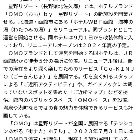
星野リゾート（長野県北佐久郡）では、ホテルブランド
「ＯＭＯ（おも）ｂｙ 星野リゾート」の新施設を開業さ
せる。北海道・函館市にある「ホテルＷＢＦ函館 海神の
湯（わたつみの湯）」をリニューアル。同ブランドとして
運営を開始させる。同ホテルは９月１日から改装休館に入
っており、リニューアルオープンは２０２４年夏の予定。
ＯＭＯブランドとして運営を開始する同ホテルは、ＪＲ
函館駅から徒歩５分の場所に位置。リニューアル後は、街
での滞在をより深く楽しむためのサービス「Ｇｏ-ＫＩＮＪ
Ｏ（ごーきんじょ）」を展開する。街を良く知るスタッフ
による「ご近所アクティビティ」や、ガイドブックには載
っていないスポットを集めた「ご近所マップ」などを提
供。館内のパブリックスペース「ＯＭＯベース」を設置。
温泉や港町ならではの食の魅力を体験できるサービスも計
画している。
「ＯＭＯ」は星野リゾートが全国に展開する「テンショ
ンあがる『街ナカ』ホテル」。２０２３年７月３１日には
「ＯＭＯ３浅草」が誕生し、現在１５施設展開している。