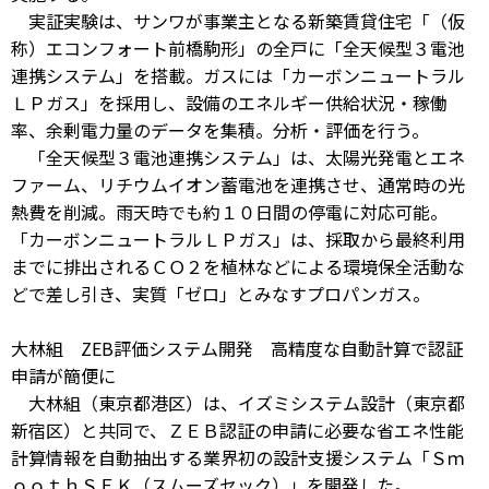
実証実験は、サンワが事業主となる新築賃貸住宅「（仮
称）エコンフォート前橋駒形」の全戸に「全天候型３電池
連携システム」を搭載。ガスには「カーボンニュートラル
ＬＰガス」を採用し、設備のエネルギー供給状況・稼働
率、余剰電力量のデータを集積。分析・評価を行う。
「全天候型３電池連携システム」は、太陽光発電とエネ
ファーム、リチウムイオン蓄電池を連携させ、通常時の光
熱費を削減。雨天時でも約１０日間の停電に対応可能。
「カーボンニュートラルＬＰガス」は、採取から最終利用
までに排出されるＣＯ２を植林などによる環境保全活動な
どで差し引き、実質「ゼロ」とみなすプロパンガス。
大林組 ZEB評価システム開発 高精度な自動計算で認証
申請が簡便に
大林組（東京都港区）は、イズミシステム設計（東京都
新宿区）と共同で、ＺＥＢ認証の申請に必要な省エネ性能
計算情報を自動抽出する業界初の設計支援システム「Ｓｍ
ｏｏｔｈＳＥＫ（スムーズセック）」を開発した。