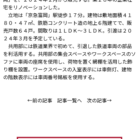
宅をリノベーションした。
立地は「京急富岡」駅徒歩１７分。建物は敷地面積４１
８０・４７㎡、鉄筋コンクリート造の地上６階建てで、販
売戸数６４戸。間取りは１ＬＤＫ～３ＬＤＫ。引渡は２０
２４年３月を予定している。
共用部には鉄道業界で初めて、引退した鉄道車両の部品
を利活用する。共用部の集会スペースやワークスペースのソ
ファに車両の座席を使用し、荷物を置く網棚を活用した飾
り棚を設置。ワークスペースの入室表示には車側灯、建物
の階数表示には車両番号銘板を使用する。
←前の記事
記事一覧へ
次の記事→