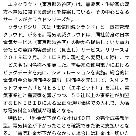
エネクラウド（東京都渋谷区）は、需要家・供給家の双
方へ電気に関する最適化を提案している。その中心となる
サービスがクラウドシリーズだ。
クラウドシリーズは「電気削減クラウド」と「電気管理
クラウド」がある。電気削減クラウドは、同社前身の日本
電気サービス（東京都渋谷区）の時から提供していた電力
会社との契約内容最適化（見直し）サービス。リリースは
２０１９年２月。２１年８月に現社名へ変更した際に、サ
ービス名も同名称へ変更した。需要家の使用電力における
ビッグデータを元に、シミュレーションを実施。総合的に
電気料金の最適価格を算出。同価格を元にして、入札プラ
ットフォーム「ＥＮＥＢＩＤ（エネビット）」を活用。電
気事業社と需要家を繋ぎつつ、５０社以上の事業社が加盟
するＥＮＥＢＩＤによる公正な適切価格での入札で、大幅
な電気料金の削減が可能となる。
特徴は、「料金が下がらなければ０円」の完全成果報酬
型。電気料金が下がったことを確認できた後に支払いとな
る。「電気料金が下がらなかった場合には料金は一切いた