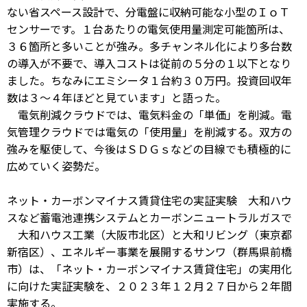
ない省スペース設計で、分電盤に収納可能な小型のＩｏＴ
センサーです。１台あたりの電気使用量測定可能箇所は、
３６箇所と多いことが強み。多チャンネル化により多台数
の導入が不要で、導入コストは従前の５分の１以下となり
ました。ちなみにエミシータ１台約３０万円。投資回収年
数は３～４年ほどと見ています」と語った。
電気削減クラウドでは、電気料金の「単価」を削減。電
気管理クラウドでは電気の「使用量」を削減する。双方の
強みを駆使して、今後はＳＤＧｓなどの目線でも積極的に
広めていく姿勢だ。
ネット・カーボンマイナス賃貸住宅の実証実験 大和ハウ
スなど蓄電池連携システムとカーボンニュートラルガスで
大和ハウス工業（大阪市北区）と大和リビング（東京都
新宿区）、エネルギー事業を展開するサンワ（群馬県前橋
市）は、「ネット・カーボンマイナス賃貸住宅」の実用化
に向けた実証実験を、２０２３年１２月２７日から２年間
実施する。