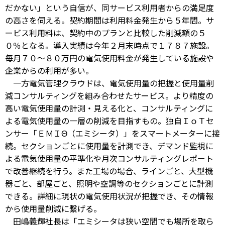
だかない」という自信が、同サービス利用者からの満足度
の高さを伺える。契約期間は利用料金発生から５年間。サ
ービス利用料は、契約中のプランと比較した削減額の５
０％となる。導入実績は今年２月末時点で１７８７施設。
毎月７０～８０万円の電気使用料金が発生している施設や
企業からの利用が多い。
一方電気管理クラウドは、電気使用量の把握と使用量削
減コンサルティングを組み合わせたサービス。より精度の
高い電気使用量の計測・見える化と、コンサルティングに
よる電気使用量の一層の削減を目指すもの。独自ＩｏＴセ
ンサー「ＥＭＩΘ（エミシータ）」をスマートメーターに接
続。セクションごとに使用量を計測でき、デマンド監視に
よる電気使用量の平準化や月次コンサルティングレポート
で改善継続を行う。また工場の場合、ラインごと、大型機
器ごと、部屋ごと、照明や空調等のセクションごとに計測
できる。詳細に現状の電気使用状況が把握でき、その情報
から使用量削減に繋げる。
田嶋義輝社長は「エミシータは狭い空間でも場所を取ら