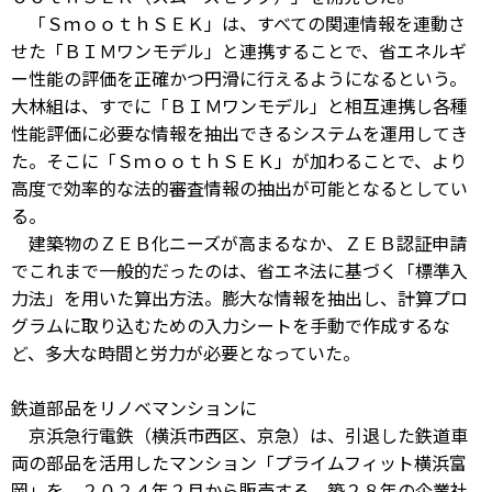
「ＳｍｏｏｔｈＳＥＫ」は、すべての関連情報を連動さ
せた「ＢＩＭワンモデル」と連携することで、省エネルギ
ー性能の評価を正確かつ円滑に行えるようになるという。
大林組は、すでに「ＢＩＭワンモデル」と相互連携し各種
性能評価に必要な情報を抽出できるシステムを運用してき
た。そこに「ＳｍｏｏｔｈＳＥＫ」が加わることで、より
高度で効率的な法的審査情報の抽出が可能となるとしてい
る。
建築物のＺＥＢ化ニーズが高まるなか、ＺＥＢ認証申請
でこれまで一般的だったのは、省エネ法に基づく「標準入
力法」を用いた算出方法。膨大な情報を抽出し、計算プロ
グラムに取り込むための入力シートを手動で作成するな
ど、多大な時間と労力が必要となっていた。
鉄道部品をリノベマンションに
京浜急行電鉄（横浜市西区、京急）は、引退した鉄道車
両の部品を活用したマンション「プライムフィット横浜富
岡」を、２０２４年２月から販売する。築２８年の企業社