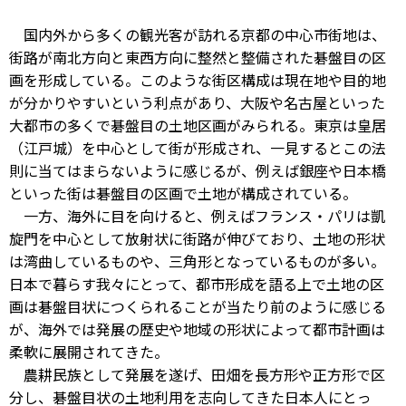
国内外から多くの観光客が訪れる京都の中心市街地は、
街路が南北方向と東西方向に整然と整備された碁盤目の区
画を形成している。このような街区構成は現在地や目的地
が分かりやすいという利点があり、大阪や名古屋といった
大都市の多くで碁盤目の土地区画がみられる。東京は皇居
（江戸城）を中心として街が形成され、一見するとこの法
則に当てはまらないように感じるが、例えば銀座や日本橋
といった街は碁盤目の区画で土地が構成されている。
一方、海外に目を向けると、例えばフランス・パリは凱
旋門を中心として放射状に街路が伸びており、土地の形状
は湾曲しているものや、三角形となっているものが多い。
日本で暮らす我々にとって、都市形成を語る上で土地の区
画は碁盤目状につくられることが当たり前のように感じる
が、海外では発展の歴史や地域の形状によって都市計画は
柔軟に展開されてきた。
農耕民族として発展を遂げ、田畑を長方形や正方形で区
分し、碁盤目状の土地利用を志向してきた日本人にとっ