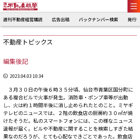
週刊不動産経営購読
広告出稿
バックナンバー検索
発行
不動産トピックス
編集後記
2023.04.03 10:34
３月３０日の午後６時３５分頃、仙台市青葉区国分町に
ある複合ビルで火事が発生。消防車・ポンプ車等が出動
し、火は約１時間半後に消し止められたとのこと。ミヤギ
テレビのニュースでは、２階の飲食店の厨房約３０㎡が焼
けたそうだ。私のスマートフォンには、この様なニュース
速報が届く。ビルや不動産に関することを検索しすぎた結
果なのだろうが、とても心配なできごとであった。飲食店