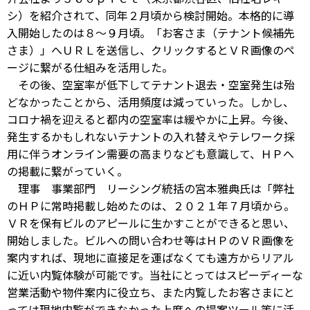
シ）を紹介されて、同年２月頃から検討開始。本格的に導
入開始したのは８～９月頃。「お客さま（テナント候補先
さま）」へＵＲＬを送信し、クリックするとＶＲ画像のペ
ージに繋がる仕組みを活用した。
その後、空室率が低下してテナント退去・空室発生は殆
どなかったことから、活用頻度は減っていった。しかし、
コロナ禍を迎えると都内の空室率は緩やかに上昇。今後、
発生するかもしれないテナントの入れ替えやテレワーク採
用に伴うオンライン需要の高まりなども意識して、ＨＰへ
の掲載に繋がっていく。
理事 事業部門 リーシング統括の宮本雅典氏は「弊社
のＨＰに常時掲載し始めたのは、２０２１年７月頃から。
ＶＲを保有ビルのアピールに生かすことができると思い、
開始しました。ビルへの問い合わせ等はＨＰのＶＲ画像を
案内すれば、現地に直接足を運ばなくても遠方からリアル
に近い内覧体験が可能です。当社にとってはスピーディーな
営業活動や物件案内に役立ち、また内覧したお客さまにと
っては現地内覧ができなかった上席への提案ツール等に活