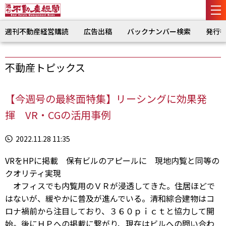
週刊不動産経営購読
広告出稿
バックナンバー検索
発行
不動産トピックス
【今週号の最終面特集】リーシングに効果発
揮 VR・CGの活用事例
2022.11.28 11:35
VRをHPに掲載 保有ビルのアピールに 現地内覧と同等の
クオリティ実現
オフィスでも内覧用のＶＲが浸透してきた。住居ほどで
はないが、緩やかに普及が進んでいる。清和綜合建物はコ
ロナ禍前から注目しており、３６０ｐｉｃｔと協力して開
始。後にＨＰへの掲載に繋がり、現在はビルへの問い合わ