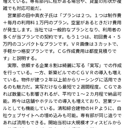
増えている。専有部内に柱がある場合や、貸室の形状が複
雑でも対応可能だ。
営業部の田中真衣子氏は「プランは２つ。１つは制作費
＋毎月の利用料１万円のプラン。空室があるときだけ費用
が発生します。当社では一般的なプランとなり、利用者の
多くが当プランでの契約です。もう１つは、初回費４・５
万円のコンパクトなプランです。ＶＲ画像は３カットで、
手軽かつ格安プランです。ＣＧ作成費用は都度見積りで
す」と説明する。
実際、依頼する企業８割は綺麗に写る「実写」での作成
を行っている。一方、新築ビルでのＣＧＶＲの導入も増え
ている。物件が建つ２年以上前からリーシングに活用でき
るのも魅力だ。実写だけなら最短で２週間程度。ＣＧであ
れば数量にも影響されるが、平均で１～２カ月程で納品可
能。昨今は店舗やホテルでの導入も増えており、営業ツー
ルとしても機能している。清和綜合建物のＨＰように、自
社ウェブサイトへの埋め込みも可能。専有部が同じ造りで
あれば流用もできる。開始当初は大規模オフィスビルから