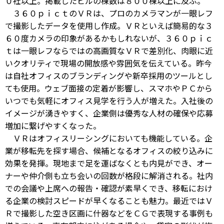
０社以上。掲載したビルの棟数は８００棟以上に及ぶ。
３６０ｐｉｃｔのＶＲは、プロのカメラマンが一眼レフ
で撮影したデータを使用し作成。ＶＲといえば簡易的な３
６０度カメラの印象があるかもしれないが、３６０ｐｉｃ
ｔは一眼レフならではの高画質なＶＲで差別化、肉眼に近
いクオリティで現場の開放感や雰囲気を伝えている。昨今
は自社オフィスのブランディングや新卒採用のツールとし
ても使用。ウェブ面接の定着が影響し、スマホやＰＣから
いつでも気軽にオフィス見学を行う人が増えた。入社後の
イメージが湧きやすく、企業側は優秀な人材の確保や応募
増加に繋げやすくなった。
ＶＲはオフィスリーシングにおいても機能している。企
業が移転先を探す場合、候補となるオフィスの絞り込みに
効果を発揮。現地まで足を運ばなくとも内見ができ、オー
ナーや仲介側も立ち会いの回数が格段に解消される。社内
での会議や上席への報告・確認が素早くでき、移転におけ
る企業の検討スピードが早くなることも魅力。最近ではＶ
Ｒで撮影した空き区画に什器などをＣＧで表現する事例も