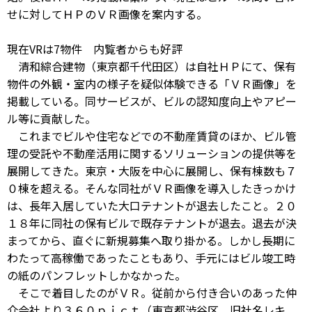
せに対してＨＰのＶＲ画像を案内する。
現在VRは7物件 内覧者からも好評
清和綜合建物（東京都千代田区）は自社ＨＰにて、保有
物件の外観・室内の様子を疑似体験できる「ＶＲ画像」を
掲載している。同サービスが、ビルの認知度向上やアピー
ル等に貢献した。
これまでビルや住宅などでの不動産賃貸のほか、ビル管
理の受託や不動産活用に関するソリューションの提供等を
展開してきた。東京・大阪を中心に展開し、保有棟数も７
０棟を超える。そんな同社がＶＲ画像を導入したきっかけ
は、長年入居していた大口テナントが退去したこと。２０
１８年に同社の保有ビルで既存テナントが退去。退去が決
まってから、直ぐに新規募集へ取り掛かる。しかし長期に
わたって高稼働であったこともあり、手元にはビル竣工時
の紙のパンフレットしかなかった。
そこで着目したのがＶＲ。従前から付き合いのあった仲
介会社より３６０ｐｉｃｔ（東京都渋谷区、旧社名レキ