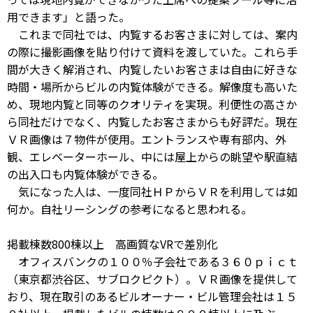
用できます」と語った。
これまで同社では、内覧するお客さまに対しては、案内
の際に撮影画像を貼り付けて資料を渡していた。これら手
間が大きく解消され、内覧したいお客さまは自由に好きな
時間・場所からビルの内覧体験ができる。解像度も高いた
め、現地内覧と同等のクオリティを実現。利便性の高さか
ら同社だけでなく、内覧したお客さまからも好評だ。現在
ＶＲ画像は７物件が使用。エントランスや専有部内、外
観、エレベーターホール、中には屋上からの眺望や駅直結
の出入口も内覧体験ができる。
気になった人は、一度同社ＨＰからＶＲを利用しては如
何か。自社リーシングの参考になると思われる。
掲載棟数800棟以上 高画質なVRで差別化
オフィスバンクの１００％子会社である３６０ｐｉｃｔ
（東京都渋谷区、サブロクピクト）。ＶＲ画像を提供して
おり、現在取引のあるビルオーナー・ビル管理会社は１５