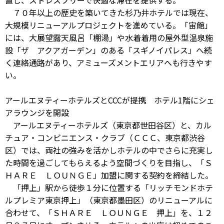
置し、ストレスフリーで快適な滞在を提供する。
７０年以上の歴史を築いてきた杉乃井ホテルでは現在、
大規模リニューアルプロジェクトを進めている。「宙館」
には、大展望露天風呂「棚湯」や水着着用の屋外型温泉施
設「ザ アクアガーデン」のある「スギノイパレス」へ続
く連絡通路があり、アミューズメントエリアへも行きやす
い。
アールエヌティーホテルズとCCCが提携 ホテル1階にシェ
アラウンジを開設
アールエヌティーホテルズ（東京都世田谷区）と、カル
チュア・コンビニエンス・クラブ（ＣＣＣ、東京都渋谷
区）では、両社の強みを活かしホテルの中でさらに充実し
た時間を過ごしてもらえるよう空間づくりを目指し、「Ｓ
ＨＡＲＥ ＬＯＵＮＧＥ」加盟に関する契約を締結した。
「押上」駅から徒歩１分に位置する「リッチモンドホテ
ルプレミア東京押上」（東京都墨田区）のリニューアルに
合わせて、「ＳＨＡＲＥ ＬＯＵＮＧＥ 押上」を、１２