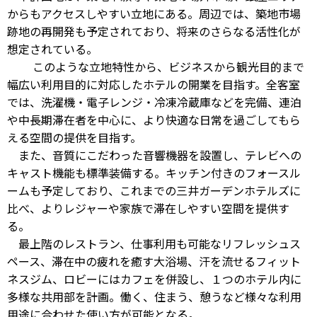
からもアクセスしやすい立地にある。周辺では、築地市場
跡地の再開発も予定されており、将来のさらなる活性化が
想定されている。
このような立地特性から、ビジネスから観光目的まで
幅広い利用目的に対応したホテルの開業を目指す。全客室
では、洗濯機・電子レンジ・冷凍冷蔵庫などを完備、連泊
や中長期滞在者を中心に、より快適な日常を過ごしてもら
える空間の提供を目指す。
また、音質にこだわった音響機器を設置し、テレビへの
キャスト機能も標準装備する。キッチン付きのフォースル
ームも予定しており、これまでの三井ガーデンホテルズに
比べ、よりレジャーや家族で滞在しやすい空間を提供す
る。
最上階のレストラン、仕事利用も可能なリフレッシュス
ペース、滞在中の疲れを癒す大浴場、汗を流せるフィット
ネスジム、ロビーにはカフェを併設し、１つのホテル内に
多様な共用部を計画。働く、住まう、憩うなど様々な利用
用途に合わせた使い方が可能となる。