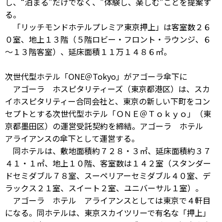
し、“泊まる”だけでなく、”体験し、楽しむ”ことを提案す
る。
「リッチモンドホテルプレミア東京押上」は客室数２６
０室、地上１３階（５階ロビー・フロント・ラウンジ、６
～１３階客室）、延床面積１１万１４８６㎡。
次世代型ホテル「ONE＠Tokyo」がアゴーラ傘下に
アゴーラ ホスピタリティーズ（東京都港区）は、スカ
イホスピタリティー合同会社と、東京の新しい下町をコン
セプトとする次世代型ホテル「ＯＮＥ＠Ｔｏｋｙｏ」（東
京都墨田区）の運営受託契約を締結。アゴーラ ホテル
アライアンスの傘下として運営する。
同ホテルは、敷地面積約７２８・３㎡、延床面積約３７
４１・１㎡、地上１０階、客室数は１４２室（スタンダー
ドセミダブル７８室、スーペリアーセミダブル４０室、デ
ラックス２１室、スイート２室、ユニバーサル１室）。
アゴーラ ホテル アライアンスとしては東京で４軒目
になる。同ホテルは、東京スカイツリーで有名な「押上」