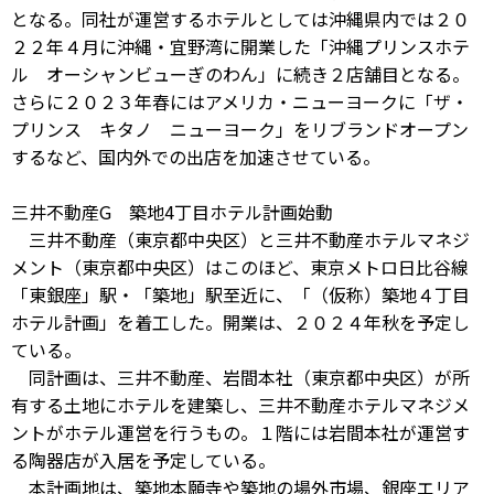
となる。同社が運営するホテルとしては沖縄県内では２０
２２年４月に沖縄・宜野湾に開業した「沖縄プリンスホテ
ル オーシャンビューぎのわん」に続き２店舗目となる。
さらに２０２３年春にはアメリカ・ニューヨークに「ザ・
プリンス キタノ ニューヨーク」をリブランドオープン
するなど、国内外での出店を加速させている。
三井不動産G 築地4丁目ホテル計画始動
三井不動産（東京都中央区）と三井不動産ホテルマネジ
メント（東京都中央区）はこのほど、東京メトロ日比谷線
「東銀座」駅・「築地」駅至近に、「（仮称）築地４丁目
ホテル計画」を着工した。開業は、２０２４年秋を予定し
ている。
同計画は、三井不動産、岩間本社（東京都中央区）が所
有する土地にホテルを建築し、三井不動産ホテルマネジメ
ントがホテル運営を行うもの。１階には岩間本社が運営す
る陶器店が入居を予定している。
本計画地は、築地本願寺や築地の場外市場、銀座エリア