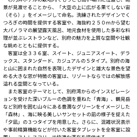
景が見渡せることから、「大空の上に広がる果てしない宙
（そら）」をイメージして命名。洗練されたデザインでく
つろぎの時間を提供する客室や、海抜約２５０ｍから望む
大パノラマの展望露天風呂、地元食材を使用した多彩な料
理が並ぶレストランなど、別府の魅力を上質な空間や壮観
な眺めとともに提供する。
客室は全３３６室、スイート、ジュニアスイート、デラ
ックス、スタンダード、カジュアルの５タイプ。別府の海
と山に囲まれた自然を表現したデザインと雄大な景色を望
める大きな窓が特徴の客室は、リゾートならではの解放感
溢れる空間となっている。
また客室のテーマとして、別府湾からのインスピレーシ
ョンを受けた深いブルーの色調を重ねた「青海」、鶴見岳
など別府を囲む山々にある豊潤なグリーンをイメージした
「森林」、海に映る美しいサンセットの凪の様子を捉えた
「夕凪」の３つタイプを用意した。さらに、混雑状況表示
や事前精算機能などが付いた客室タブレットを全客室に設