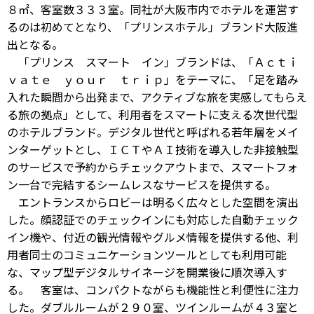
８㎡、客室数３３３室。同社が大阪市内でホテルを運営す
るのは初めてとなり、「プリンスホテル」ブランド大阪進
出となる。
「プリンス スマート イン」ブランドは、「Ａｃｔｉ
ｖａｔｅ ｙｏｕｒ ｔｒｉｐ」をテーマに、「足を踏み
入れた瞬間から出発まで、アクティブな旅を実感してもらえ
る旅の拠点」として、利用者をスマートに支える次世代型
のホテルブランド。デジタル世代と呼ばれる若年層をメイ
ンターゲットとし、ＩＣＴやＡＩ技術を導入した非接触型
のサービスで予約からチェックアウトまで、スマートフォ
ン一台で完結するシームレスなサービスを提供する。
エントランスからロビーは明るく広々とした空間を演出
した。顔認証でのチェックインにも対応した自動チェック
イン機や、付近の観光情報やグルメ情報を提供する他、利
用者同士のコミュニケーションツールとしても利用可能
な、マップ型デジタルサイネージを開業後に順次導入す
る。 客室は、コンパクトながらも機能性と利便性に注力
した。ダブルルームが２９０室、ツインルームが４３室と