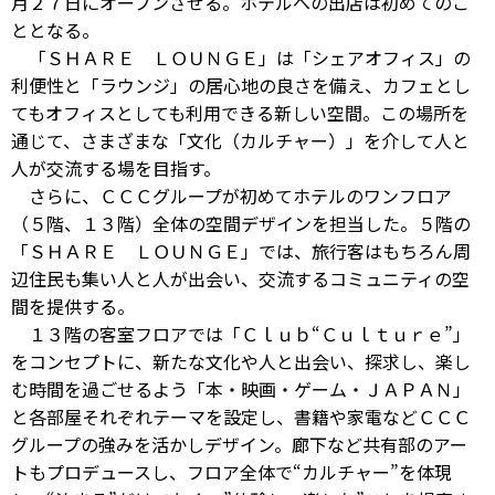
月２７日にオープンさせる。ホテルへの出店は初めてのこ
ととなる。
「ＳＨＡＲＥ ＬＯＵＮＧＥ」は「シェアオフィス」の
利便性と「ラウンジ」の居心地の良さを備え、カフェとし
てもオフィスとしても利用できる新しい空間。この場所を
通じて、さまざまな「文化（カルチャー）」を介して人と
人が交流する場を目指す。
さらに、ＣＣＣグループが初めてホテルのワンフロア
（５階、１３階）全体の空間デザインを担当した。５階の
「ＳＨＡＲＥ ＬＯＵＮＧＥ」では、旅行客はもちろん周
辺住民も集い人と人が出会い、交流するコミュニティの空
間を提供する。
１３階の客室フロアでは「Ｃｌｕｂ“Ｃｕｌｔｕｒｅ”」
をコンセプトに、新たな文化や人と出会い、探求し、楽し
む時間を過ごせるよう「本・映画・ゲーム・ＪＡＰＡＮ」
と各部屋それぞれテーマを設定し、書籍や家電などＣＣＣ
グループの強みを活かしデザイン。廊下など共有部のアー
トもプロデュースし、フロア全体で“カルチャー”を体現