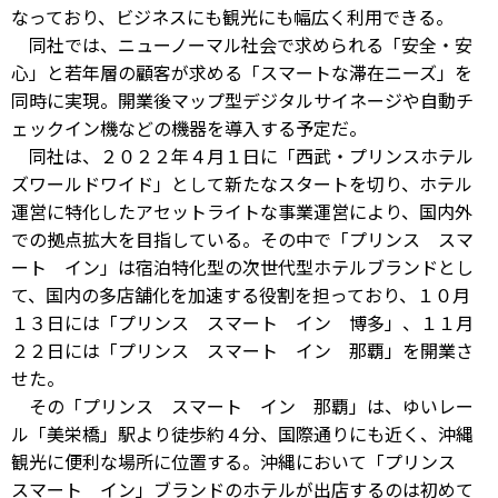
なっており、ビジネスにも観光にも幅広く利用できる。
同社では、ニューノーマル社会で求められる「安全・安
心」と若年層の顧客が求める「スマートな滞在ニーズ」を
同時に実現。開業後マップ型デジタルサイネージや自動チ
ェックイン機などの機器を導入する予定だ。
同社は、２０２２年４月１日に「西武・プリンスホテル
ズワールドワイド」として新たなスタートを切り、ホテル
運営に特化したアセットライトな事業運営により、国内外
での拠点拡大を目指している。その中で「プリンス スマ
ート イン」は宿泊特化型の次世代型ホテルブランドとし
て、国内の多店舗化を加速する役割を担っており、１０月
１３日には「プリンス スマート イン 博多」、１１月
２２日には「プリンス スマート イン 那覇」を開業さ
せた。
その「プリンス スマート イン 那覇」は、ゆいレー
ル「美栄橋」駅より徒歩約４分、国際通りにも近く、沖縄
観光に便利な場所に位置する。沖縄において「プリンス
スマート イン」ブランドのホテルが出店するのは初めて