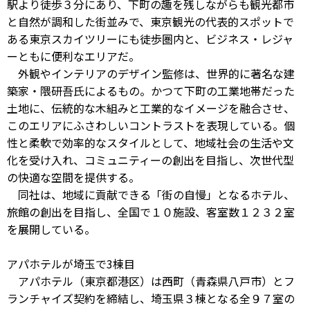
駅より徒歩３分にあり、下町の趣を残しながらも観光都市
と自然が調和した街並みで、東京観光の代表的スポットで
ある東京スカイツリーにも徒歩圏内と、ビジネス・レジャ
ーともに便利なエリアだ。
外観やインテリアのデザイン監修は、世界的に著名な建
築家・隈研吾氏によるもの。かつて下町の工業地帯だった
土地に、伝統的な木組みと工業的なイメージを融合させ、
このエリアにふさわしいコントラストを表現している。個
性と柔軟で効率的なスタイルとして、地域社会の生活や文
化を受け入れ、コミュニティーの創出を目指し、次世代型
の快適な空間を提供する。
同社は、地域に貢献できる「街の自慢」となるホテル、
旅館の創出を目指し、全国で１０施設、客室数１２３２室
を展開している。
アパホテルが埼玉で3棟目
アパホテル（東京都港区）は西町（青森県八戸市）とフ
ランチャイズ契約を締結し、埼玉県３棟となる全９７室の