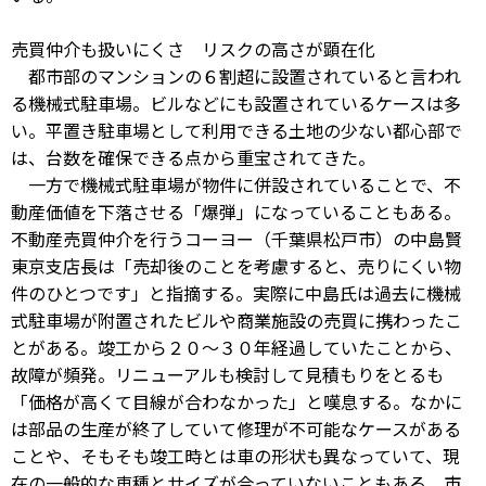
売買仲介も扱いにくさ リスクの高さが顕在化
都市部のマンションの６割超に設置されていると言われ
る機械式駐車場。ビルなどにも設置されているケースは多
い。平置き駐車場として利用できる土地の少ない都心部で
は、台数を確保できる点から重宝されてきた。
一方で機械式駐車場が物件に併設されていることで、不
動産価値を下落させる「爆弾」になっていることもある。
不動産売買仲介を行うコーヨー（千葉県松戸市）の中島賢
東京支店長は「売却後のことを考慮すると、売りにくい物
件のひとつです」と指摘する。実際に中島氏は過去に機械
式駐車場が附置されたビルや商業施設の売買に携わったこ
とがある。竣工から２０～３０年経過していたことから、
故障が頻発。リニューアルも検討して見積もりをとるも
「価格が高くて目線が合わなかった」と嘆息する。なかに
は部品の生産が終了していて修理が不可能なケースがある
ことや、そもそも竣工時とは車の形状も異なっていて、現
在の一般的な車種とサイズが合っていないこともある。市