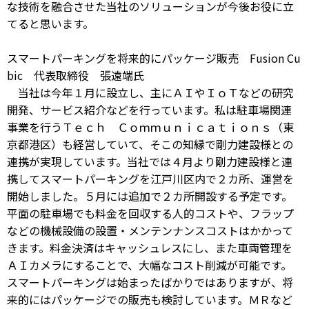
な技術を融合させた当社のソリューションが今後お役に立
てると思います。
スマートパーキングを将来的にパッケージ販売 Fusion Cu
bic 代表取締役 張遠端氏
当社は今年１月に設立し、主にＡＩやＩｏＴなどの研究
開発、サービス紹介などを行っています。私は駐車場関連
事業を行うＴｅｃｈ Ｃｏｍｍｕｎｉｃａｔｉｏｎｓ（東
京都港区）も経営していて、そこの知縁で剛力建設様との
連携が実現しています。当社では４月より剛力建設様と連
携してスマートパーキングを江戸川区内で２カ所、運営を
開始しました。５月には追加で２カ所開設する予定です。
平面の駐車場でも料金を回収する人的コストや、フラップ
などの機械設備の設置・メンテンナンスコストはかかって
きます。料金決済はキャッシュレスにし、また車両管理を
ＡＩカメラにすることで、大幅なコスト削減が可能です。
スマートパーキングは始まったばかりではありますが、将
来的にはパッケージでの販売も検討しています。ＭＲなど