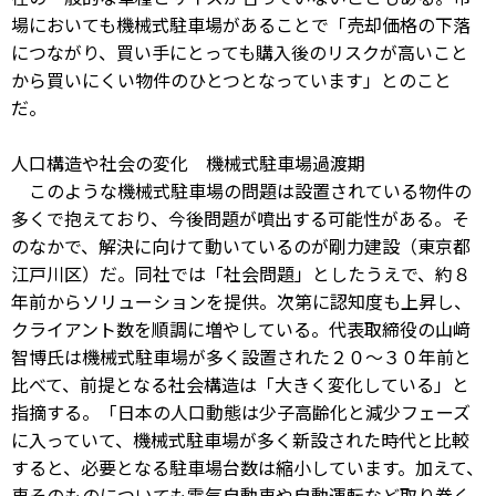
場においても機械式駐車場があることで「売却価格の下落
につながり、買い手にとっても購入後のリスクが高いこと
から買いにくい物件のひとつとなっています」とのこと
だ。
人口構造や社会の変化 機械式駐車場過渡期
このような機械式駐車場の問題は設置されている物件の
多くで抱えており、今後問題が噴出する可能性がある。そ
のなかで、解決に向けて動いているのが剛力建設（東京都
江戸川区）だ。同社では「社会問題」としたうえで、約８
年前からソリューションを提供。次第に認知度も上昇し、
クライアント数を順調に増やしている。代表取締役の山﨑
智博氏は機械式駐車場が多く設置された２０～３０年前と
比べて、前提となる社会構造は「大きく変化している」と
指摘する。「日本の人口動態は少子高齢化と減少フェーズ
に入っていて、機械式駐車場が多く新設された時代と比較
すると、必要となる駐車場台数は縮小しています。加えて、
車そのものについても電気自動車や自動運転など取り巻く