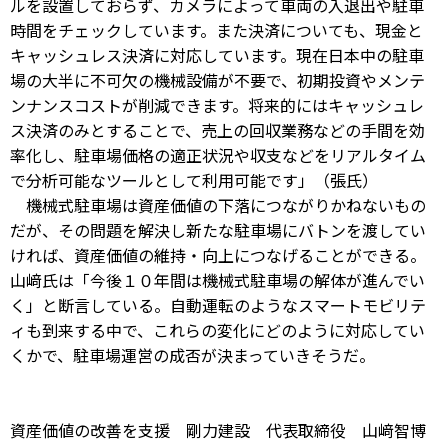
ルを設置しておらず、カメラによって車両の入退出や駐車
時間をチェックしています。また決済についても、現金と
キャッシュレス決済に対応しています。現在日本中の駐車
場の大半に不可欠の機械設備が不要で、初期投資やメンテ
ンナンスコストが削減できます。将来的にはキャッシュレ
ス決済のみとすることで、売上の回収業務などの手間を効
率化し、駐車場価格の適正状況や収支などをリアルタイム
で分析可能なツールとして利用可能です」（張氏）
機械式駐車場は資産価値の下落につながりかねないもの
だが、その問題を解決し新たな駐車場にバトンを渡してい
ければ、資産価値の維持・向上につなげることができる。
山﨑氏は「今後１０年間は機械式駐車場の解体が進んでい
く」と断言している。自動運転のようなスマートモビリテ
ィも到来する中で、これらの変化にどのように対応してい
くかで、駐車場運営の成否が決まっていきそうだ。
資産価値の改善を支援 剛力建設 代表取締役 山﨑智博