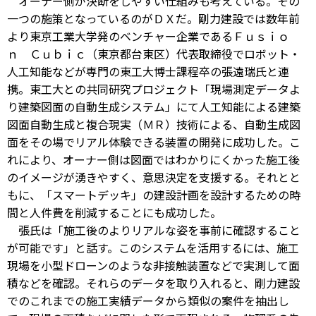
オーナー側が決断をしやすい仕組みも考えている。その
一つの施策となっているのがＤＸだ。剛力建設では数年前
より東京工業大学発のベンチャー企業であるＦｕｓｉｏ
ｎ Ｃｕｂｉｃ（東京都台東区）代表取締役でロボット・
人工知能などが専門の東工大博士課程卒の張遠瑞氏と連
携。東工大との共同研究プロジェクト「現場測定データよ
り建築図面の自動生成システム」にて人工知能による建築
図面自動生成と複合現実（ＭＲ）技術による、自動生成図
面をその場でリアル体験できる装置の開発に成功した。こ
れにより、オーナー側は図面ではわかりにくかった施工後
のイメージが湧きやすく、意思決定を支援する。それとと
もに、「スマートデッキ」の建設計画を設計するための時
間と人件費を削減することにも成功した。
張氏は「施工後のよりリアルな姿を事前に確認すること
が可能です」と話す。このシステムを活用するには、施工
現場を小型ドローンのような非接触装置などで実測して面
積などを確認。それらのデータを取り入れると、剛力建設
でのこれまでの施工実績データから類似の案件を抽出し