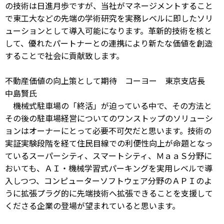
の技術は日進月歩ですが、当社がマネージメントすること
で東工大などの先端の学術研究を実務レベルに即したソリ
ューションとして導入可能になります。革新的技術を核と
して、優れたパートナーとの連携により新たな価値を創造
することで社会に貢献致します。
不動産価値の向上策として期待 コーヨー 東京支店長
中島賢氏
機械式駐車場の「終活」が迫っている中で、その方法と
その後の駐車場経営についてのワンストップのソリューシ
ョンはオーナーにとって必要不可欠だと思います。技術の
実証実験段階を経て住民目線での利便性向上が命題となっ
ているスーパーシティ、スマートシティ、ＭａａＳ分野に
おいても、ＡＩ・機械学習式パーキングを実用レベルで導
入しつつ、コンピューターソフトウェア分野のＡＰＩのよ
うに拡張プラグ的に先端技術へ拡張できることを支援して
くださる企業の登場が望まれていると思います。