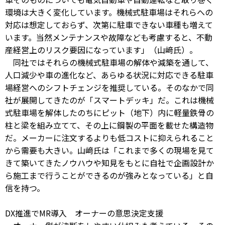
環境は大きく変化しています。機械式駐車場はそれらへの
対応は想定しておらず、次第に駐車できない車種も増えて
います。当然メンテナンスや故障なども考慮すると、不動
産経営上のリスク要因になっています」（山﨑氏）。
同社ではそれらの機械式駐車場の解体や減築を通して、
人口減少や車の進化など、あらゆる状況に対応できる駐車
場経営へのシフトチェンジを推奨している。そのなかで同
社が展開してきたのが「スマートデッキ」だ。これは機械
式駐車場を解体したのちにピット（地下）内に軽量鉄骨の
柱と梁を組み立てて、その上に鋼製の平面を載せた構造物
だ。メーカーに注文するよりも低コストに抑えられること
から需要も大きい。山﨑氏は「これまで多くの現場を見て
きて築いてきたノウハウや知見をもとに自社で企画設計か
ら施工まで行うことができるのが強みとなっている」と自
信を持つ。
DX推進でMR導入 オーナーの意思決定支援