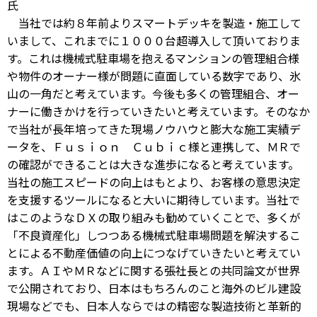
氏
当社では約８年前よりスマートデッキを製造・施工して
いまして、これまでに１０００台超導入して頂いておりま
す。これは機械式駐車場を抱えるマンションの管理組合様
や物件のオーナー様が問題に直面している数字であり、氷
山の一角だと考えています。今後も多くの管理組合、オー
ナーに働きかけを行っていきたいと考えています。そのなか
で当社が長年培ってきた現場ノウハウと膨大な施工実績デ
ータを、Ｆｕｓｉｏｎ Ｃｕｂｉｃ様と連携して、ＭＲで
の確認ができることは大きな進歩になると考えています。
当社の施工スピードの向上はもとより、お客様の意思決定
を支援するツールになると大いに期待しています。当社で
はこのようなＤＸの取り組みも勧めていくことで、多くが
「不良資産化」しつつある機械式駐車場問題を解決するこ
とによる不動産価値の向上につなげていきたいと考えてい
ます。ＡＩやＭＲなどに関する張社長との共同論文が世界
で公開されており、日本はもちろんのこと海外のビル建設
現場などでも、日本人ならではの精密な製造技術と革新的