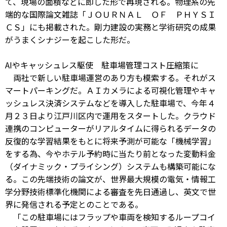
て、現場の面積などに即した形で再現される。物理系の先
端的な国際論文雑誌「ＪＯＵＲＮＡＬ ＯＦ ＰＨＹＳＩ
ＣＳ」にも掲載された。剛力建設の実務と学術研究の成果
がうまくシナジーを起こした形だ。
AIやキャッシュレス駆使 駐車場管理コスト圧縮策に
両社で新しい駐車場運営のあり方も模索する。それがス
マートパーキングだ。ＡＩカメラによる可視化管理やキャ
ッシュレス決済システムなどを導入した駐車場で、今年４
月２３日より江戸川区内で運用をスタートした。クラウド
連携のコンピューターがリアルタイムに得られるデータの
反復的な学習結果をもとに将来予測が可能な「機械学習」
をする為、今やホテル予約時に当たり前となった変動料金
（ダイナミック・プライシング）システムも構築可能にな
る。この先端技術の論文が、世界最大規模の電気・情報工
学分野技術標準化機関による審査を先日通過し、英文で世
界に発信される予定とのことである。
「この駐車場にはフラップや車両を検知するループコイ