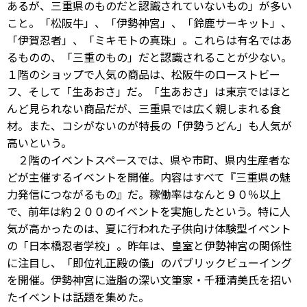
あるが、三重県のものだと認識されていないもの」が多い
こと。「松阪牛」、「伊勢神宮」、「鈴鹿サーキット」、
「伊賀忍者」、「ミキモトの真珠」。これらは有名ではあ
るものの、「三重のもの」だと認識されることが少ない。
１階のショップで人気の商品は、松阪牛のローストビー
フ、そして「生あおさ」だ。「生あおさ」は東京ではほと
んど見られない商品だが、三重県では広く親しまれる食
材。また、コシがないのが特長の「伊勢うどん」も人気が
高いという。
２階のイベントスペースでは、県や市町、県内生産者な
どが主催するイベントを開催。内容はすべて『三重県の魅
力発信につながるもの』だ。稼働率はなんと９０％以上
で、前年は約２００のイベントを実施したという。特に人
気が高かったのは、夏に行われた子供向け体験型イベント
の「日本橋忍者学校」。昨年は、皇室と伊勢神宮の関係性
に注目し、「即位礼正殿の儀」のパブリックビューイング
を開催。伊勢神宮に造脂の深い文筆家・千種清美氏を招い
たイベントは話題を集めた。