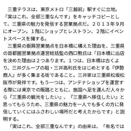
三重テラスは、東京メトロ「三越前」駅すぐに立地。
「実はこれ、全部三重なんです」をキャッチコピーとし
て、三重県の魅力を発信する営業拠点だ。２０１３年９月
にオープン。１階にショップとレストラン、２階にイベン
トスペースを擁する。
三重県の振興営業拠点を日本橋に構えた理由を、三重県
の首都圏営業拠点運営総括監の西口勲氏は「日本橋に出店
を決めた理由は２つあります。１つは、日本橋は古くよ
り、三井グループの祖・三井高利氏をはじめとする『伊勢
商人』が多く集まる街であること。三井家は三重県松坂松
阪市が発祥です。もう一つは、アンテナショップを運営す
る際には東京での販路とともに、施設へ足を運んだ人々か
ら『三重県の観光をしたい』、『三重県へ移住したい』と
思ってもらうため、三重県の魅力を一人でも多くの方に発
信していくにはふさわしい場所だと考えたからです」と説
明する。
「実はこれ、全部三重なんです」の由来は、「有名では