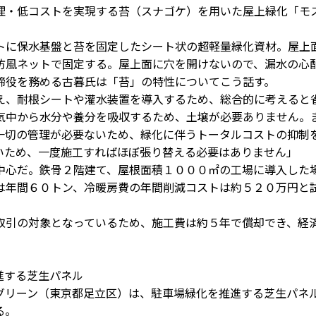
理・低コストを実現する苔（スナゴケ）を用いた屋上緑化「モ
に保水基盤と苔を固定したシート状の超軽量緑化資材。屋上
防風ネットで固定する。屋上面に穴を開けないので、漏水の心
締役を務める古暮氏は「苔」の特性についてこう話す。
、耐根シートや灌水装置を導入するため、総合的に考えると
気中から水分や養分を吸収するため、土壌が必要ありません。
一切の管理が必要ないため、緑化に伴うトータルコストの抑制
いため、一度施工すればほぼ張り替える必要はありません」
心だ。鉄骨２階建て、屋根面積１０００㎡の工場に導入した
は年間６０トン、冷暖房費の年間削減コストは約５２０万円と
引の対象となっているため、施工費は約５年で償却でき、経
進する芝生パネル
リーン（東京都足立区）は、駐車場緑化を推進する芝生パネ
る。