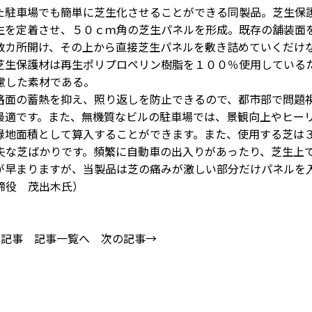
駐車場でも簡単に芝生化させることができる同製品。芝生保
生を定着させ、５０ｃｍ角の芝生パネルを形成。既存の舗装面
数カ所開け、その上から直接芝生パネルを敷き詰めていくだけ
芝生保護材は再生ポリプロペリン樹脂を１００％使用している
慮した素材である。
面の蓄熱を抑え、照り返しを防止できるので、都市部で問題
最適です。また、無機質なビルの駐車場では、景観向上やヒー
緑地面積として算入することができます。また、使用する芝は
夫な芝ばかりです。頻繁に自動車の出入りがあったり、芝生上
が早まりますが、当製品は芝の痛みが激しい部分だけパネルを
締役 茂出木氏）
の記事
記事一覧へ
次の記事→