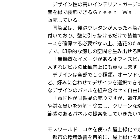
デザイン性の高いインテリア・ガーデニ
面を緑で装飾できるＧｒｅｅｎ Ｗａｌ
販売している。
同製品は、発泡ウレタンが入った木製パ
付いており、壁に引っ掛けるだけで装着
ースを確保する必要がない上、造花のた
ずで、印象的な癒しの空間を生み出せる
「無機質なイメージがあるオフィスビル
入すればビルの価値向上にも貢献します
デザインは全部で１０種類。オーソドッ
ど、好みに合わせてデザインを選択でき
なデザインのパネルを組み合わせて自由
「意匠性が同製品の売りですが、造花部
や嫌な臭いを分解・除去し、クリーンな
節感のあるパネルの提案をしていきたい
モスワールド コケを使った屋上緑化で
都市の環境改善を目的に、屋上緑化を取