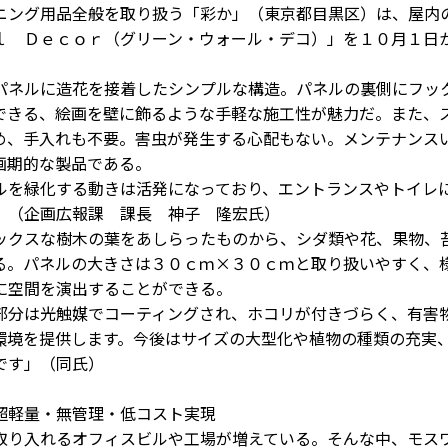
ング用品全般を取り扱う「彩か」（東京都目黒区）は、屋内
ｌ Ｄｅｃｏｒ（グリーン・ウォール・デコ）」を１０月１日
ネルに造花を接着したシンプルな構造。パネルの裏側にフッ
できる、絵画を壁に飾るような手軽な施工性が魅力だ。また、
め、手入れも不要。害虫が発生する心配もない。メンテナンス
画期的な製品である。
を緑化する動きは活発になっており、エントランスやトイレ
」（企画広報課 課長 神子 隆宏氏）
クスな樹木の葉をあしらったものから、シダ類や花、果物、
る。パネルの大きさは３０ｃｍ×３０ｃｍと取り扱いやすく、
に空間を演出することができる。
分は光触媒でコーティングされ、ホコリが付きづらく、有害
環境を提供します。今後はサイズの大型化や植物の種類の充実
です」（同氏）
超軽量・無管理・低コスト実現
り入れるオフィスビルや工場が増えている。そんな中、モス