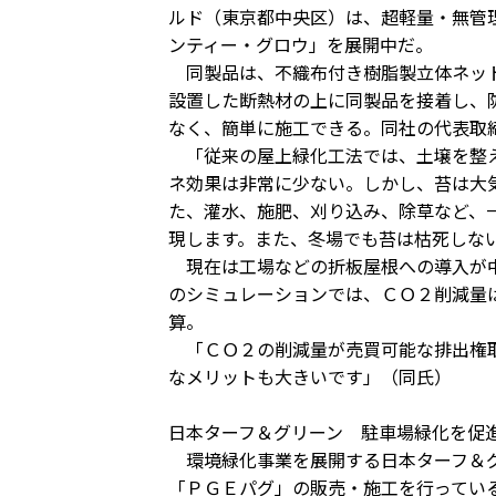
ルド（東京都中央区）は、超軽量・無管
ンティー・グロウ」を展開中だ。
同製品は、不織布付き樹脂製立体ネット
設置した断熱材の上に同製品を接着し、
なく、簡単に施工できる。同社の代表取
「従来の屋上緑化工法では、土壌を整え
ネ効果は非常に少ない。しかし、苔は大
た、灌水、施肥、刈り込み、除草など、
現します。また、冬場でも苔は枯死しな
現在は工場などの折板屋根への導入が中
のシミュレーションでは、ＣＯ２削減量
算。
「ＣＯ２の削減量が売買可能な排出権取
なメリットも大きいです」（同氏）
日本ターフ＆グリーン 駐車場緑化を促
環境緑化事業を展開する日本ターフ＆グ
「ＰＧＥパグ」の販売・施工を行ってい