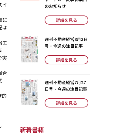
スイ
のお知らせ
面に
詳細を見る
配は
週刊不動産経営8月3日
省エ
号・今週の注目記事
ま
を実
詳細を見る
場合
試
週刊不動産経営7月27
日号・今週の注目記事
済的
詳細を見る
ル
新着書籍