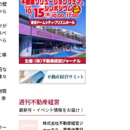
の壁
から
クが
スペ
いら
に導
苔な
様々
物質
、季
週刊不動産経営
最新号・イベント情報をお届け！
株式会社不動産経営ジ
ワー
ャーナル 夏季休業日