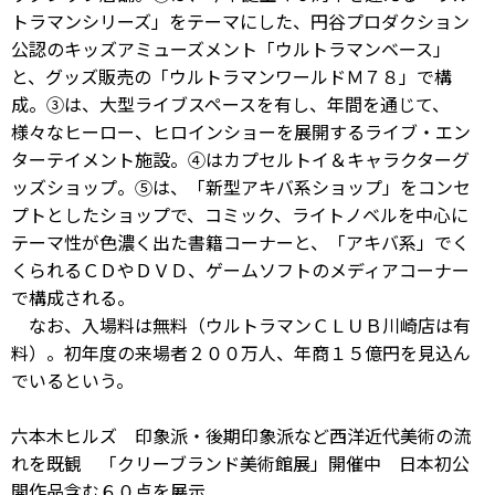
トラマンシリーズ」をテーマにした、円谷プロダクション
公認のキッズアミューズメント「ウルトラマンベース」
と、グッズ販売の「ウルトラマンワールドＭ７８」で構
成。③は、大型ライブスペースを有し、年間を通じて、
様々なヒーロー、ヒロインショーを展開するライブ・エン
ターテイメント施設。④はカプセルトイ＆キャラクターグ
ッズショップ。⑤は、「新型アキバ系ショップ」をコンセ
プトとしたショップで、コミック、ライトノベルを中心に
テーマ性が色濃く出た書籍コーナーと、「アキバ系」でく
くられるＣＤやＤＶＤ、ゲームソフトのメディアコーナー
で構成される。
なお、入場料は無料（ウルトラマンＣＬＵＢ川崎店は有
料）。初年度の来場者２００万人、年商１５億円を見込ん
でいるという。
六本木ヒルズ 印象派・後期印象派など西洋近代美術の流
れを既観 「クリーブランド美術館展」開催中 日本初公
開作品含む６０点を展示