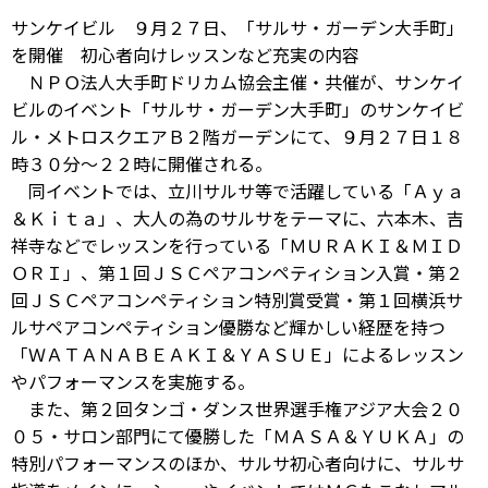
サンケイビル ９月２７日、「サルサ・ガーデン大手町」
を開催 初心者向けレッスンなど充実の内容
ＮＰＯ法人大手町ドリカム協会主催・共催が、サンケイ
ビルのイベント「サルサ・ガーデン大手町」のサンケイビ
ル・メトロスクエアＢ２階ガーデンにて、９月２７日１８
時３０分～２２時に開催される。
同イベントでは、立川サルサ等で活躍している「Ａｙａ
＆Ｋｉｔａ」、大人の為のサルサをテーマに、六本木、吉
祥寺などでレッスンを行っている「ＭＵＲＡＫＩ＆ＭＩＤ
ＯＲＩ」、第１回ＪＳＣペアコンペティション入賞・第２
回ＪＳＣペアコンペティション特別賞受賞・第１回横浜サ
ルサペアコンペティション優勝など輝かしい経歴を持つ
「ＷＡＴＡＮＡＢＥＡＫＩ＆ＹＡＳＵＥ」によるレッスン
やパフォーマンスを実施する。
また、第２回タンゴ・ダンス世界選手権アジア大会２０
０５・サロン部門にて優勝した「ＭＡＳＡ＆ＹＵＫＡ」の
特別パフォーマンスのほか、サルサ初心者向けに、サルサ