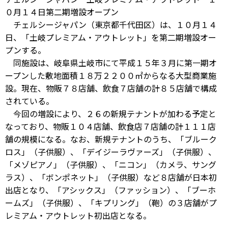
０月１４日第二期増設オープン
チェルシージャパン（東京都千代田区）は、１０月１４
日、「土岐プレミアム・アウトレット」を第二期増設オー
プンする。
同施設は、岐阜県土岐市にて平成１５年３月に第一期オ
ープンした敷地面積１８万２２００㎡からなる大型商業施
設。現在、物販７８店舗、飲食７店舗の計８５店舗で構成
されている。
今回の増設により、２６の新規テナントが加わる予定と
なっており、物販１０４店舗、飲食店７店舗の計１１１店
舗の規模になる。なお、新規テナントのうち、「ブルーク
ロス」（子供服）、「デイジーラヴァーズ」（子供服）、
「メゾピアノ」（子供服）、「ニコン」（カメラ、サング
ラス）、「ボンポネット」（子供服）など８店舗が日本初
出店となり、「アシックス」（ファッション）、「ブーホ
ームズ」（子供服）、「キプリング」（鞄）の３店舗がプ
レミアム・アウトレット初出店となる。