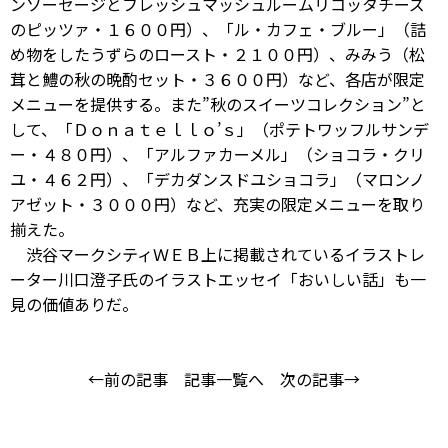
ンソーセージとフレッシュマッシュルームリコッタチーズ
のピッツァ・１６００円）、「ル・カフェ・ブルー」（詰
め物をしたうずらのロースト・２１００円）、みみう（松
茸と鱧の秋の晩酌セット・３６００円）など、各店が限定
メニューを提供する。また”秋のスイーツコレクション”と
して、「Ｄｏｎａｔｅｌｌｏ’ｓ」（ポテトワッフルサンデ
ー・４８０円）、「アルファカーメル」（ショコラ・クリ
ユ・４６２円）、「デカダンスドユショコラ」（マロンノ
アゼット・３０００円）など、充実の限定メニューを取り
揃えた。
渋谷マークシティＷＥＢ上に掲載されているイラストレ
ーター川口澄子氏のイラストエッセイ「おいしい話」も一
見の価値ありだ。
←前の記事
記事一覧へ
次の記事→