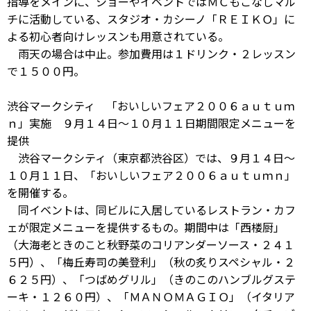
指導をメインに、ショーやイベントではＭＣもこなしマル
チに活動している、スタジオ・カシーノ「ＲＥＩＫＯ」に
よる初心者向けレッスンも用意されている。
雨天の場合は中止。参加費用は１ドリンク・２レッスン
で１５００円。
渋谷マークシティ 「おいしいフェア２００６ａｕｔｕｍ
ｎ」実施 ９月１４日～１０月１１日期間限定メニューを
提供
渋谷マークシティ（東京都渋谷区）では、９月１４日～
１０月１１日、「おいしいフェア２００６ａｕｔｕｍｎ」
を開催する。
同イベントは、同ビルに入居しているレストラン・カフ
ェが限定メニューを提供するもの。期間中は「西楼厨」
（大海老ときのこと秋野菜のコリアンダーソース・２４１
５円）、「梅丘寿司の美登利」（秋の炙りスペシャル・２
６２５円）、「つばめグリル」（きのこのハンブルグステ
ーキ・１２６０円）、「ＭＡＮＯＭＡＧＩＯ」（イタリア