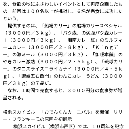
を、食欲の秋にふさわしいイベントとして再度企画したも
の。前回は１００名以上が挑戦し、６名が完食に成功した
という。
提供するのは、「船場カリー」の船場カリースペシャル
（３０００円／３ｋｇ）、「パク森」の満腹パク森カレー
Ⅰ（３０００円／３ｋｇ）、「湘南カレー紅」のミルフィ
ーユカレー（３０００円／２・８ｋｇ）、「Ｋｉｎｇデ
ー」の激ミール（３０００円／３ｋｇ）、「伽哩本舗」の
やきカレー激熱（３０００円／２・５ｋｇ）、「琉球カリ
ー」のタコスライスニライカナイ（３０００円／４・５ｋ
ｇ）、「讃岐五右衛門」のわんこカレーうどん（３０００
円／３ｋｇ）の７品だ。
なお、１時間で完食すると、３０００円分の食事券が贈
呈される。
横浜スカイビル 「おでんくんカーニバル」を開催 リリ
ー・フランキー氏の原画を初展示
横浜スカイビル（横浜市西区）では、１０周年を記念