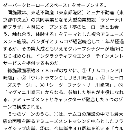
ダーパークヒーローズスペース」をオープンする。
同施設は、東芝不動産（東京都港区）と三井不動産（東
京都中央区）の共同事業となる大型商業施設「ラゾーナ川
崎プラザ」４階にオープンする「夢のヒーロー達と出会
う、触れ合う、体験する」をテーマとした複合アミューズ
メント施設。バンダイとナムコが経営統合して１年が経過
するが、その集大成ともいえるグループシナジーが随所に
ちりばめられ、インタラクティブなエンターテインメント
サービスを提供するものだ。
総施設面積約３７８５㎡のなかに、①「ナムコランド川
崎店」、②「ウルトラマンＣＬＵＢ川崎店」、③「ヒーロ
ーズステージ」、④「シーツーファクトリー川崎店」、⑤
「マグマニ川崎店」からなる、参加した誰もが主役になれ
る、アミューズメントとキャラクターが融合した５つのゾ
ーンで構成される。
５つのゾーンのうち、①は、ナムコの施設の中でも最大
級の面積を誇るアミューズメントマシンを中心としたフラ
ッグシップ店舗。②は、今年誕生４０周年を迎える「ウル