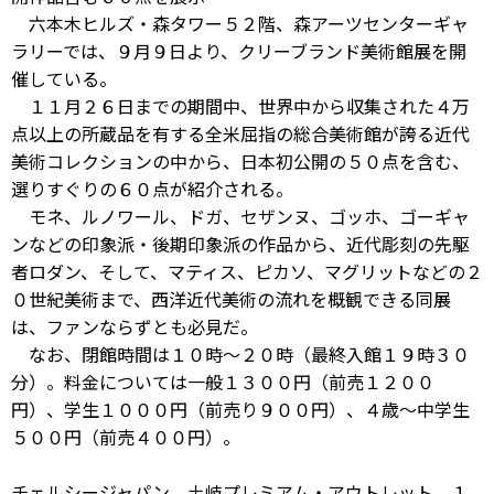
六本木ヒルズ・森タワー５２階、森アーツセンターギャ
ラリーでは、９月９日より、クリーブランド美術館展を開
催している。
１１月２６日までの期間中、世界中から収集された４万
点以上の所蔵品を有する全米屈指の総合美術館が誇る近代
美術コレクションの中から、日本初公開の５０点を含む、
選りすぐりの６０点が紹介される。
モネ、ルノワール、ドガ、セザンヌ、ゴッホ、ゴーギャ
ンなどの印象派・後期印象派の作品から、近代彫刻の先駆
者ロダン、そして、マティス、ピカソ、マグリットなどの２
０世紀美術まで、西洋近代美術の流れを概観できる同展
は、ファンならずとも必見だ。
なお、閉館時間は１０時～２０時（最終入館１９時３０
分）。料金については一般１３００円（前売１２００
円）、学生１０００円（前売り９００円）、４歳～中学生
５００円（前売４００円）。
チェルシージャパン 土岐プレミアム・アウトレット １