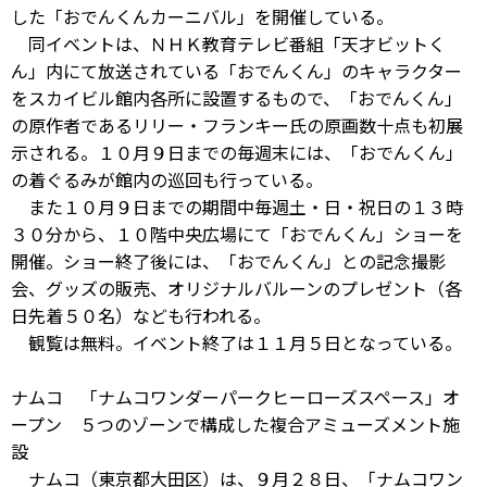
した「おでんくんカーニバル」を開催している。
同イベントは、ＮＨＫ教育テレビ番組「天才ビットく
ん」内にて放送されている「おでんくん」のキャラクター
をスカイビル館内各所に設置するもので、「おでんくん」
の原作者であるリリー・フランキー氏の原画数十点も初展
示される。１０月９日までの毎週末には、「おでんくん」
の着ぐるみが館内の巡回も行っている。
また１０月９日までの期間中毎週土・日・祝日の１３時
３０分から、１０階中央広場にて「おでんくん」ショーを
開催。ショー終了後には、「おでんくん」との記念撮影
会、グッズの販売、オリジナルバルーンのプレゼント（各
日先着５０名）なども行われる。
観覧は無料。イベント終了は１１月５日となっている。
ナムコ 「ナムコワンダーパークヒーローズスペース」オ
ープン ５つのゾーンで構成した複合アミューズメント施
設
ナムコ（東京都大田区）は、９月２８日、「ナムコワン