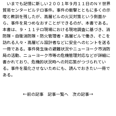
いまでも記憶に新しい２００１年９月１１日のＮＹ世界
貿易センタービルテロ事件。事件の衝撃とともに多くの示
唆と教訓を残したが、高層ビルの火災対策という側面か
ら、事件を見つめなおすことができるのが、本書である。
本書は、９・１１テロ現場における現地調査に基づき、消
防隊・自衛消防隊・防火管理者・高層ビルで働き、そこを
訪れる人々・高層ビル設計者などに安全へのヒントを送る
一冊である。事件発生後の避難状況やニューヨーク市消防
局の活動、ニューヨーク市等の危機管理対応などが詳細に
書かれており、危機的状況時への対応策がつづられてい
る。事件を風化させないためにも、読んでおきたい一冊で
ある。
←前の記事
記事一覧へ
次の記事→