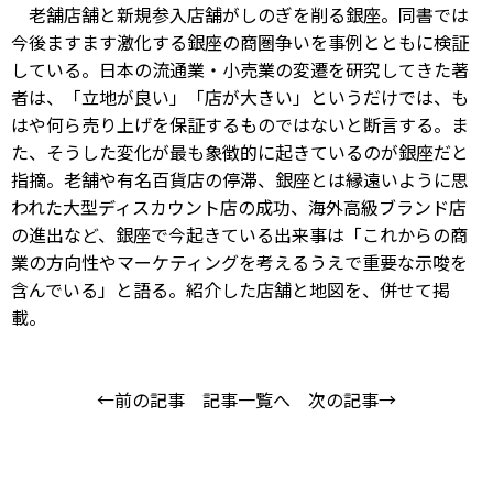
老舗店舗と新規参入店舗がしのぎを削る銀座。同書では
今後ますます激化する銀座の商圏争いを事例とともに検証
している。日本の流通業・小売業の変遷を研究してきた著
者は、「立地が良い」「店が大きい」というだけでは、も
はや何ら売り上げを保証するものではないと断言する。ま
た、そうした変化が最も象徴的に起きているのが銀座だと
指摘。老舗や有名百貨店の停滞、銀座とは縁遠いように思
われた大型ディスカウント店の成功、海外高級ブランド店
の進出など、銀座で今起きている出来事は「これからの商
業の方向性やマーケティングを考えるうえで重要な示唆を
含んでいる」と語る。紹介した店舗と地図を、併せて掲
載。
←前の記事
記事一覧へ
次の記事→