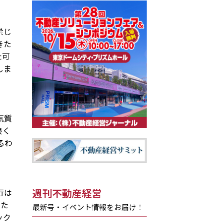
禁じ
きた
た可
しま
気質
良く
るわ
週刊不動産経営
行は
めた
最新号・イベント情報をお届け！
ック