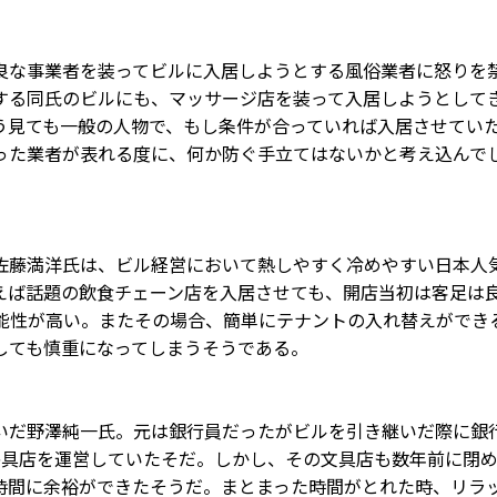
良な事業者を装ってビルに入居しようとする風俗業者に怒りを
する同氏のビルにも、マッサージ店を装って入居しようとして
う見ても一般の人物で、もし条件が合っていれば入居させてい
った業者が表れる度に、何か防ぐ手立てはないかと考え込んで
佐藤満洋氏は、ビル経営において熱しやすく冷めやすい日本人
えば話題の飲食チェーン店を入居させても、開店当初は客足は
可能性が高い。またその場合、簡単にテナントの入れ替えができ
しても慎重になってしまうそうである。
いだ野澤純一氏。元は銀行員だったがビルを引き継いだ際に銀
房具店を運営していたそだ。しかし、その文具店も数年前に閉
時間に余裕ができたそうだ。まとまった時間がとれた時、リラ