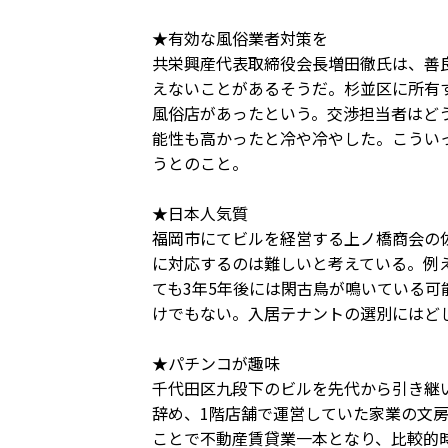
★有効な風俗業者対策を
共栄興産代表取締役会長増田徹氏は、善
えないことがあるそうだ。杉並区に所有
風俗店があったという。交渉担当者はど
能性も高かったと冷や冷やした。こうい
うとのこと。
★日本人気質
福岡市にてビルを経営する上ノ橋商会の
に対応するのは難しいと考えている。例
ても3年5年後には閑古鳥が鳴いている
けでもない。入居テナントの選別にはど
★パチンコが趣味
千代田区九段下のビルを先代から引き継
辞め、1階店舗で運営していた家業の文
ことで不動産賃貸業一本となり、比較的