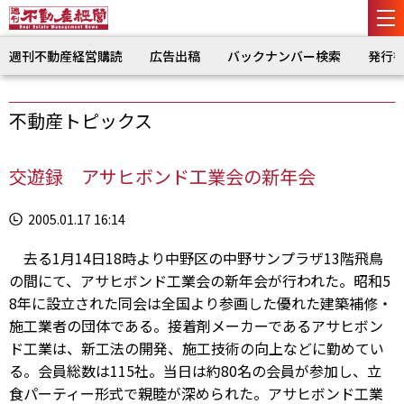
週刊不動産経営購読
広告出稿
バックナンバー検索
発行
不動産トピックス
交遊録 アサヒボンド工業会の新年会
2005.01.17 16:14
去る1月14日18時より中野区の中野サンプラザ13階飛鳥
の間にて、アサヒボンド工業会の新年会が行われた。昭和5
8年に設立された同会は全国より参画した優れた建築補修・
施工業者の団体である。接着剤メーカーであるアサヒボン
ド工業は、新工法の開発、施工技術の向上などに勤めてい
る。会員総数は115社。当日は約80名の会員が参加し、立
食パーティー形式で親睦が深められた。アサヒボンド工業