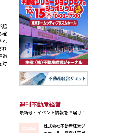
が起
る確
され
され
率過
を対
週刊不動産経営
最新号・イベント情報をお届け！
株式会社不動産経営ジ
ャーナル 夏季休業日